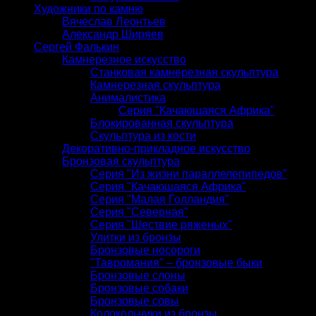
Художники по камню
Вячеслав Леонтьев
Александр Ширяев
Сергей Фалькин
Камнерезное искусство
Станковая камнерезная скульптура
Камнерезная скульптура
Анималистика
Серия "Качающаяся Африка"
Блокированная скульптура
Скульптура из кости
Декоративно-прикладное искусство
Бронзовая скульптура
Серия "Из жизни параллелепипедов"
Серия "Качающаяся Африка"
Серия "Малая Голландия"
Серия "Северная"
Серия "Шествие ряженых"
Улитки из бронзы
Бронзовые носороги
"Тавромания" – бронзовые быки
Бронзовые слоны
Бронзовые собаки
Бронзовые совы
Колокольчики из бронзы