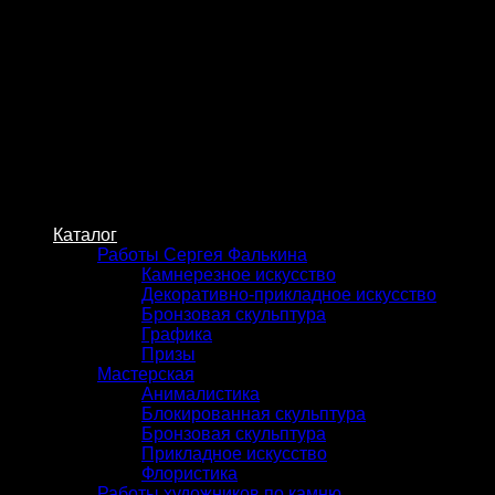
Skip
to
content
Каталог
Работы Сергея Фалькина
Камнерезное искусство
Декоративно-прикладное искусство
Бронзовая скульптура
Графика
Призы
Мастерская
Анималистика
Блокированная скульптура
Бронзовая скульптура
Прикладное искусство
Флористика
Работы художников по камню