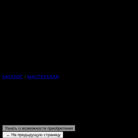
КАТАЛОГ
/
МАСТЕРСКАЯ
Заяц
Материалы
: белореченский кварцит, соколиный глаз.
Длина
: 72 мм.
Узнать о возможности приобретения