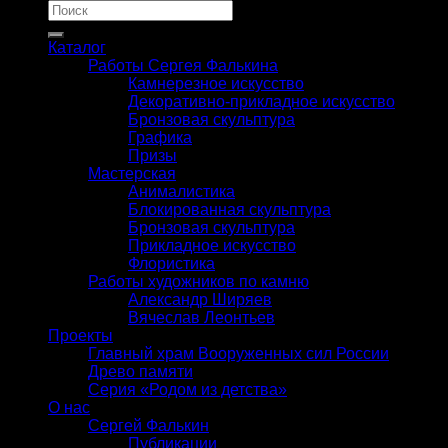
Искать:
Каталог
Работы Сергея Фалькина
Камнерезное искусство
Декоративно-прикладное искусство
Бронзовая скульптура
Графика
Призы
Мастерская
Анималистика
Блокированная скульптура
Бронзовая скульптура
Прикладное искусство
Флористика
Работы художников по камню
Александр Ширяев
Вячеслав Леонтьев
Проекты
Главный храм Вооруженных сил России
Древо памяти
Серия «Родом из детства»
О нас
Сергей Фалькин
Публикации