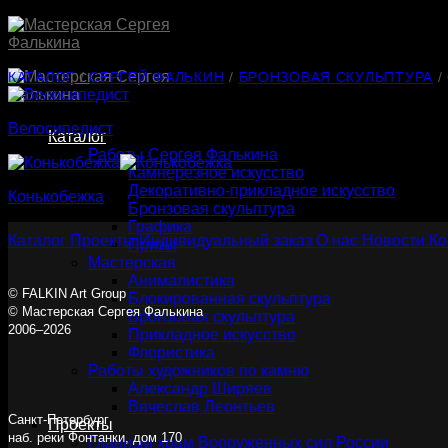
Skip
to
content
КАТАЛОГ
/
СЕРГЕЙ ФАЛЬКИН
/
БРОНЗОВАЯ СКУЛЬПТУРА
/
Велосипедист
Каталог
Работы Сергея Фалькина
Камнерезное искусство
Декоративно-прикладное искусство
Конькобежка
Бронзовая скульптура
Графика
Каталог
Проекты
Индивидуальный заказ
О нас
Новости
Ко
Призы
Мастерская
Анималистика
© FALKIN Art Group
Блокированная скульптура
© Мастерская Сергея Фалькина
Бронзовая скульптура
2006–2026
Прикладное искусство
Флористика
Работы художников по камню
Александр Ширяев
Вячеслав Леонтьев
Санкт-Петербург
Проекты
наб. реки Фонтанки, дом 170
Главный храм Вооруженных сил России