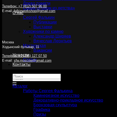
Древо памяти
Телефон: +7 (812) 507 96 00
Серия «Родом из детства»
E-mail:
falkinworkshop@gmail.com
О нас
Сергей Фалькин
Публикации
Выставки
Художники по камню
Александр Ширяев
Вячеслав Леонтьев
Москва
Мастерская
Ходынский бульвар, 11
Вакансии
Новости
Телефон: +7 (495) 127 07 50
Статьи
E-mail:
sfw.moscow@gmail.com
Контакты
Искать:
Искать:
Каталог
Работы Сергея Фалькина
Камнерезное искусство
Декоративно-прикладное искусство
Бронзовая скульптура
Графика
Призы