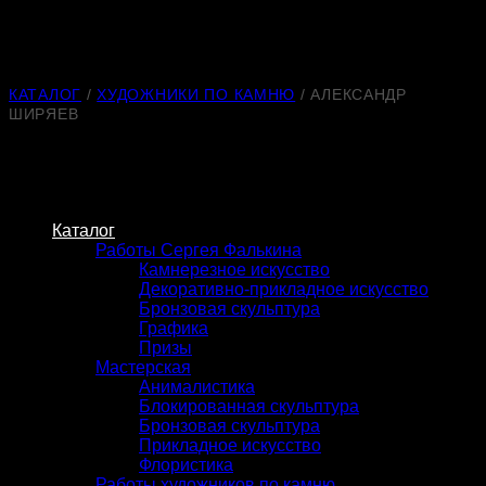
Skip
to
content
КАТАЛОГ
/
ХУДОЖНИКИ ПО КАМНЮ
/
АЛЕКСАНДР
ШИРЯЕВ
Каталог
Работы Сергея Фалькина
Камнерезное искусство
Декоративно-прикладное искусство
Бронзовая скульптура
Графика
Призы
Мастерская
Анималистика
Блокированная скульптура
Бронзовая скульптура
Прикладное искусство
Флористика
Работы художников по камню