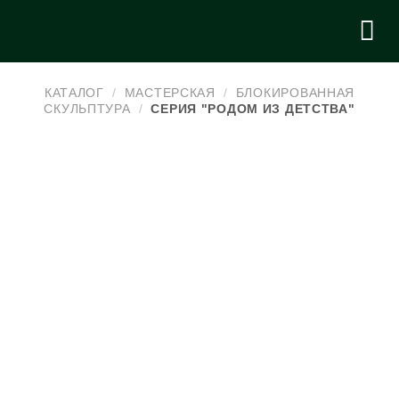
Skip
to
content
КАТАЛОГ
/
МАСТЕРСКАЯ
/
БЛОКИРОВАННАЯ
СКУЛЬПТУРА
/
СЕРИЯ "РОДОМ ИЗ ДЕТСТВА"