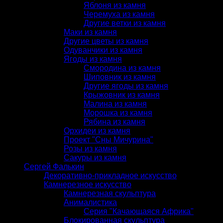
Яблоня из камня
Черемуха из камня
Другие ветки из камня
Маки из камня
Другие цветы из камня
Одуванчики из камня
Ягоды из камня
Смородина из камня
Шиповник из камня
Другие ягоды из камня
Крыжовник из камня
Малина из камня
Морошка из камня
Рябина из камня
Орхидеи из камня
Проект "Сны Мичурина"
Розы из камня
Сакуры из камня
Сергей Фалькин
Декоративно-прикладное искусство
Камнерезное искусство
Камнерезная скульптура
Анималистика
Серия "Качающаяся Африка"
Блокированная скульптура