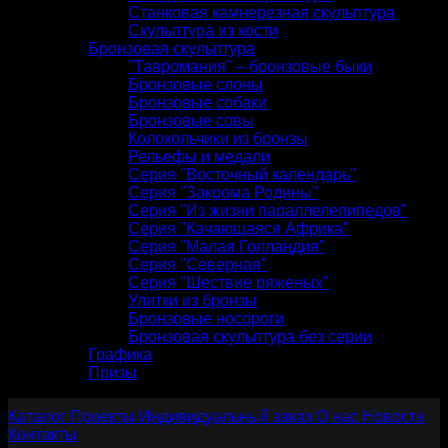
Станковая камнерезная скульптура
Скульптура из кости
Бронзовая скульптура
"Тавромания" – бронзовые быки
Бронзовые слоны
Бронзовые собаки
Бронзовые совы
Колокольчики из бронзы
Рельефы и медали
Серия "Восточный календарь"
Серия "Закрома Родины"
Серия "Из жизни параллелепипедов"
Серия "Качающаяся Африка"
Серия "Малая Голландия"
Серия "Северная"
Серия "Шествие ряженых"
Улитки из бронзы
Бронзовые носороги
Бронзовая скульптура без серии
Графика
Призы
Каталог
Проекты
Индивидуальный заказ
О нас
Новости
Контакты