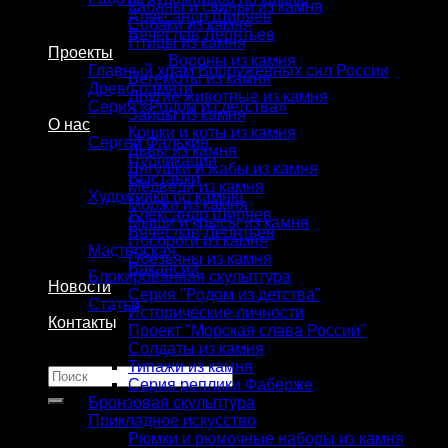
Кабаны и свиньи из камня
Александр Ширяев
Собаки из камня
Вячеслав Леонтьев
Птицы из камня
Проекты
Вороны из камня
Главный храм Вооруженных сил России
Бегемоты из камня
Древо памяти
Другие животные из камня
Серия «Родом из детства»
Зайцы из камня
О нас
Кошки и коты из камня
Сергей Фалькин
Львы из камня
Публикации
Лягушки и жабы из камня
Выставки
Медведи из камня
Художники по камню
Моржи из камня
Александр Ширяев
Мыши и крысы из камня
Вячеслав Леонтьев
Носороги из камня
Мастерская
Обезьяны из камня
Вакансии
Блокированная скульптура
Новости
Серия "Родом из детства"
Статьи
Исторические личности
Контакты
Проект "Морская слава России"
Солдаты из камня
Типажи из камня
Искать:
Серия реплики Фаберже
Бронзовая скульптура
Прикладное искусство
Рюмки и рюмочные наборы из камня