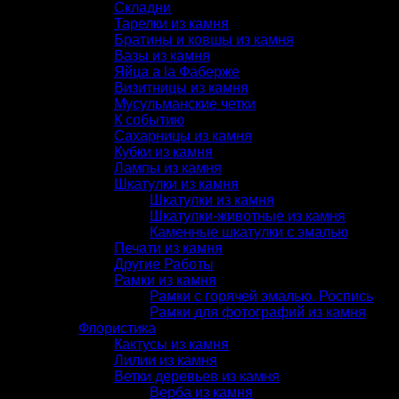
Складни
Тарелки из камня
Братины и ковшы из камня
Вазы из камня
Яйца a la Фаберже
Визитницы из камня
Мусульманские четки
К событию
Сахарницы из камня
Кубки из камня
Лампы из камня
Шкатулки из камня
Шкатулки из камня
Шкатулки-животные из камня
Каменные шкатулки с эмалью
Печати из камня
Другие Работы
Рамки из камня
Рамки с горячей эмалью. Роспись
Рамки для фотографий из камня
Флористика
Кактусы из камня
Лилии из камня
Ветки деревьев из камня
Верба из камня