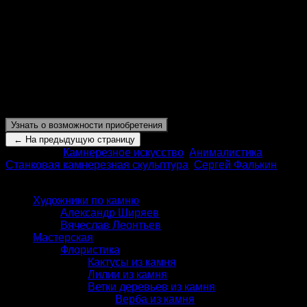
камня преображается в редкие лучи света, что
скользят сквозь этот кварцевый лес, и выводят
зрителя из гипноза, в который затягивает этот
зеленый камень.
Это дух – дух леса, дух времени, посланник,
обладающий тайными знаниями и пророчествами,
наставник для достойного.
Этот ворон не спит. Он ждет.
Узнать о возможности приобретения
Категории:
Камнерезное искусство
,
Анималистика
,
Станковая камнерезная скульптура
,
Сергей Фалькин
КАТАЛОГ
Художники по камню
Александр Ширяев
Вячеслав Леонтьев
Мастерская
Флористика
Кактусы из камня
Лилии из камня
Ветки деревьев из камня
Верба из камня