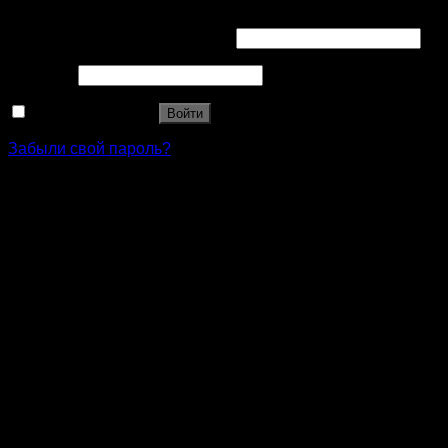
Имя пользователя или Email
*
Пароль
*
Запомнить меня
Войти
Забыли свой пароль?