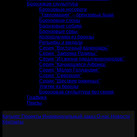
Бронзовая скульптура
Бронзовые носороги
"Тавромания" – бронзовые быки
Бронзовые слоны
Бронзовые собаки
Бронзовые совы
Колокольчики из бронзы
Рельефы и медали
Серия "Восточный календарь"
Серия "Закрома Родины"
Серия "Из жизни параллелепипедов"
Серия "Качающаяся Африка"
Серия "Малая Голландия"
Серия "Северная"
Серия "Шествие ряженых"
Улитки из бронзы
Бронзовая скульптура без серии
Графика
Призы
Каталог
Проекты
Индивидуальный заказ
О нас
Новости
Контакты