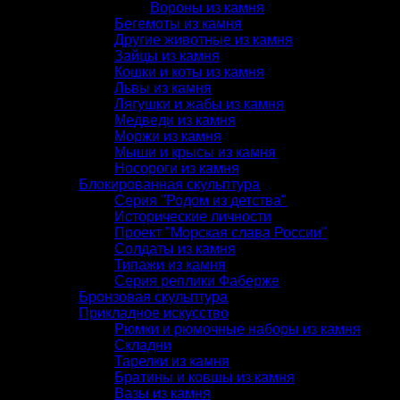
Вороны из камня
Бегемоты из камня
Другие животные из камня
Зайцы из камня
Кошки и коты из камня
Львы из камня
Лягушки и жабы из камня
Медведи из камня
Моржи из камня
Мыши и крысы из камня
Носороги из камня
Блокированная скульптура
Серия "Родом из детства"
Исторические личности
Проект "Морская слава России"
Солдаты из камня
Типажи из камня
Серия реплики Фаберже
Бронзовая скульптура
Прикладное искусство
Рюмки и рюмочные наборы из камня
Складни
Тарелки из камня
Братины и ковшы из камня
Вазы из камня