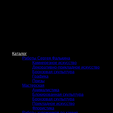
Skip
to
content
Каталог
Работы Сергея Фалькина
Камнерезное искусство
Декоративно-прикладное искусство
Бронзовая скульптура
Графика
Призы
Мастерская
Анималистика
Блокированная скульптура
Бронзовая скульптура
Прикладное искусство
Флористика
Работы художников по камню