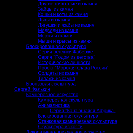
Другие животные из камня
Зайцы из камня
Кошки и коты из камня
Львы из камня
Лягушки и жабы из камня
Медведи из камня
Моржи из камня
Мыши и крысы из камня
Блокированная скульптура
Серия реплики Фаберже
Серия "Родом из детства"
Исторические личности
Проект "Морская слава России"
Солдаты из камня
Типажи из камня
Бронзовая скульптура
Сергей Фалькин
Камнерезное искусство
Камнерезная скульптура
Анималистика
Серия "Качающаяся Африка"
Блокированная скульптура
Станковая камнерезная скульптура
Скульптура из кости
Декоративно-прикладное искусство