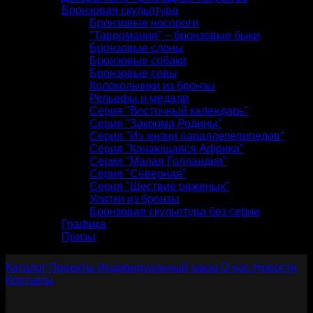
Бронзовая скульптура
Бронзовые носороги
"Тавромания" – бронзовые быки
Бронзовые слоны
Бронзовые собаки
Бронзовые совы
Колокольчики из бронзы
Рельефы и медали
Серия "Восточный календарь"
Серия "Закрома Родины"
Серия "Из жизни параллелепипедов"
Серия "Качающаяся Африка"
Серия "Малая Голландия"
Серия "Северная"
Серия "Шествие ряженых"
Улитки из бронзы
Бронзовая скульптура без серии
Графика
Призы
Каталог
Проекты
Индивидуальный заказ
О нас
Новости
Контакты