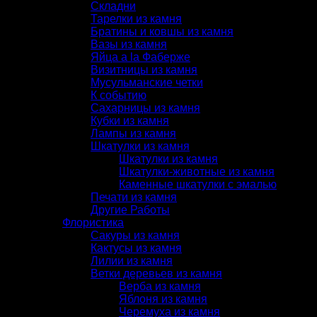
Складни
Тарелки из камня
Братины и ковшы из камня
Вазы из камня
Яйца a la Фаберже
Визитницы из камня
Мусульманские четки
К событию
Сахарницы из камня
Кубки из камня
Лампы из камня
Шкатулки из камня
Шкатулки из камня
Шкатулки-животные из камня
Каменные шкатулки с эмалью
Печати из камня
Другие Работы
Флористика
Сакуры из камня
Кактусы из камня
Лилии из камня
Ветки деревьев из камня
Верба из камня
Яблоня из камня
Черемуха из камня