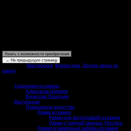
Камнерезная флористическая композиция «Вьюнок»
выполнена из следующих материалов: яшма,
нефрит,
джамбульский халцедон
Металл может быть выполнен из следующей комбинации
материалов: нейзильбер, латунь, серебрение, золочение,
серебро, золото.
Высота:
130 мм
Узнать о возможности приобретения
Категории:
Мастерская
,
Флористика
,
Другие цветы из
камня
КАТАЛОГ
Художники по камню
Александр Ширяев
Вячеслав Леонтьев
Мастерская
Прикладное искусство
Рамки из камня
Рамки для фотографий из камня
Рамки с горячей эмалью. Роспись
Рюмки и рюмочные наборы из камня