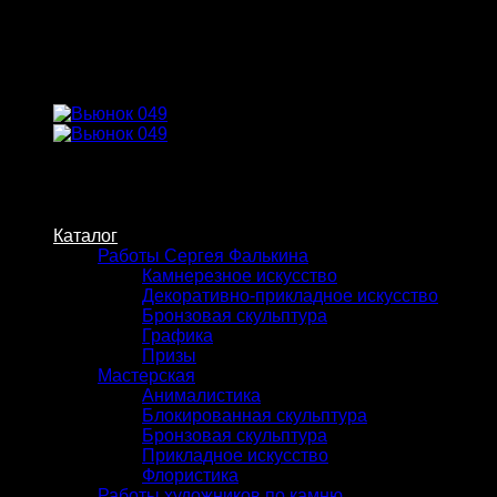
Skip
to
content
Каталог
Работы Сергея Фалькина
Камнерезное искусство
Декоративно-прикладное искусство
Бронзовая скульптура
Графика
Призы
Мастерская
Анималистика
Блокированная скульптура
Бронзовая скульптура
Прикладное искусство
Флористика
Работы художников по камню