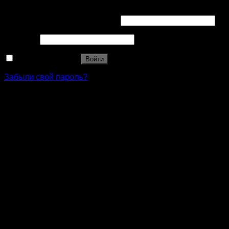
Вход
Имя пользователя или Email
*
Пароль
*
Запомнить меня
Войти
Забыли свой пароль?