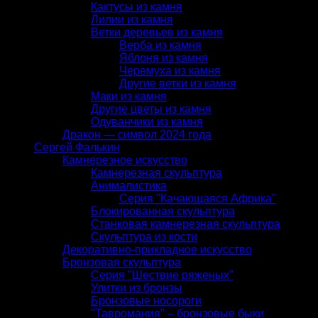
Кактусы из камня
Лилии из камня
Ветки деревьев из камня
Верба из камня
Яблоня из камня
Черемуха из камня
Другие ветки из камня
Маки из камня
Другие цветы из камня
Одуванчики из камня
Дракон — символ 2024 года
Сергей Фалькин
Камнерезное искусство
Камнерезная скульптура
Анималистика
Серия "Качающаяся Африка"
Блокированная скульптура
Станковая камнерезная скульптура
Скульптура из кости
Декоративно-прикладное искусство
Бронзовая скульптура
Серия "Шествие ряженых"
Улитки из бронзы
Бронзовые носороги
"Тавромания" – бронзовые быки