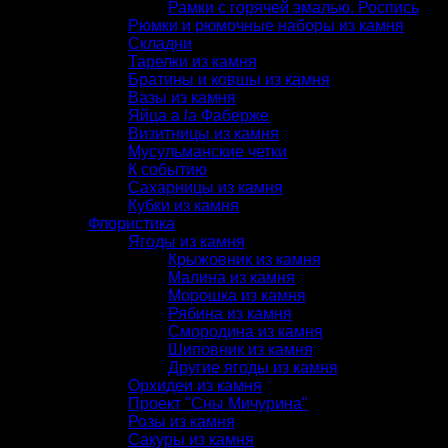
Рамки с горячей эмалью. Роспись
Рюмки и рюмочные наборы из камня
Складни
Тарелки из камня
Братины и ковшы из камня
Вазы из камня
Яйца a la Фаберже
Визитницы из камня
Мусульманские четки
К событию
Сахарницы из камня
Кубки из камня
Флористика
Ягоды из камня
Крыжовник из камня
Малина из камня
Морошка из камня
Рябина из камня
Смородина из камня
Шиповник из камня
Другие ягоды из камня
Орхидеи из камня
Проект "Сны Мичурина"
Розы из камня
Сакуры из камня