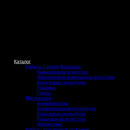
Skip
to
content
Каталог
Работы Сергея Фалькина
Камнерезное искусство
Декоративно-прикладное искусство
Бронзовая скульптура
Графика
Призы
Мастерская
Анималистика
Блокированная скульптура
Бронзовая скульптура
Прикладное искусство
Флористика
Работы художников по камню