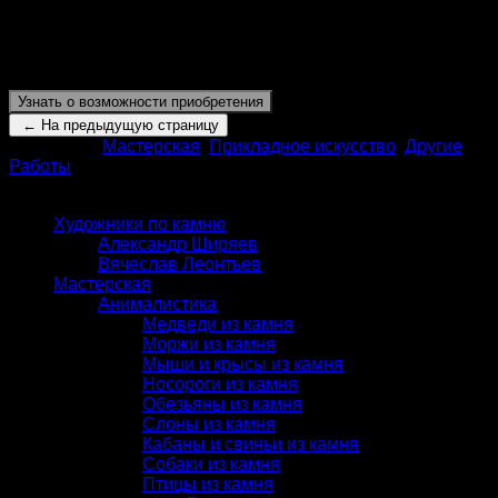
уподобляется артефакту или дару, размещенному на
своего рода культовом постаменте, что возвышает
ритуал употребления вина до уровня эстетического и
культурного действа.
Узнать о возможности приобретения
Категории:
Мастерская
,
Прикладное искусство
,
Другие
Работы
КАТАЛОГ
Художники по камню
Александр Ширяев
Вячеслав Леонтьев
Мастерская
Анималистика
Медведи из камня
Моржи из камня
Мыши и крысы из камня
Носороги из камня
Обезьяны из камня
Слоны из камня
Кабаны и свиньи из камня
Собаки из камня
Птицы из камня