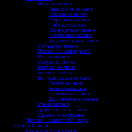
Ягоды из камня
Крыжовник из камня
Малина из камня
Морошка из камня
Рябина из камня
Смородина из камня
Шиповник из камня
Другие ягоды из камня
Орхидеи из камня
Проект "Сны Мичурина"
Розы из камня
Сакуры из камня
Кактусы из камня
Лилии из камня
Ветки деревьев из камня
Верба из камня
Яблоня из камня
Черемуха из камня
Другие ветки из камня
Маки из камня
Другие цветы из камня
Одуванчики из камня
Дракон — символ 2024 года
Сергей Фалькин
Камнерезное искусство