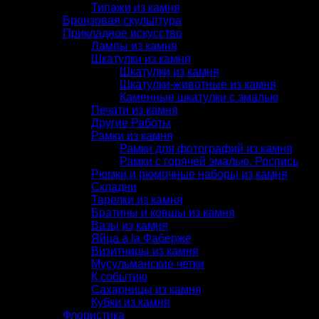
Типажи из камня
Бронзовая скульптура
Прикладное искусство
Лампы из камня
Шкатулки из камня
Шкатулки из камня
Шкатулки-животные из камня
Каменные шкатулки с эмалью
Печати из камня
Другие Работы
Рамки из камня
Рамки для фотографий из камня
Рамки с горячей эмалью. Роспись
Рюмки и рюмочные наборы из камня
Складни
Тарелки из камня
Братины и ковшы из камня
Вазы из камня
Яйца a la Фаберже
Визитницы из камня
Мусульманские четки
К событию
Сахарницы из камня
Кубки из камня
Флористика