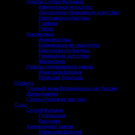
Работы Сергея Фалькина
Камнерезное искусство
Декоративно-прикладное искусство
Бронзовая скульптура
Графика
Призы
Мастерская
Анималистика
Блокированная скульптура
Бронзовая скульптура
Прикладное искусство
Флористика
Работы художников по камню
Александр Ширяев
Вячеслав Леонтьев
Проекты
Главный храм Вооруженных сил России
Древо памяти
Серия «Родом из детства»
О нас
Сергей Фалькин
Публикации
Выставки
Художники по камню
Александр Ширяев