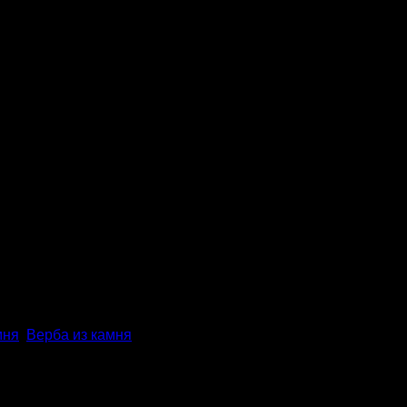
ериалов: нейзильбер, латунь, серебрение, золочение, сер
мня
,
Верба из камня