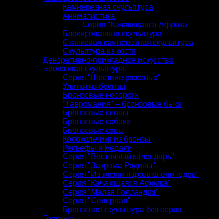
Камнерезная скульптура
Анималистика
Серия "Качающаяся Африка"
Блокированная скульптура
Станковая камнерезная скульптура
Скульптура из кости
Декоративно-прикладное искусство
Бронзовая скульптура
Серия "Шествие ряженых"
Улитки из бронзы
Бронзовые носороги
"Тавромания" – бронзовые быки
Бронзовые слоны
Бронзовые собаки
Бронзовые совы
Колокольчики из бронзы
Рельефы и медали
Серия "Восточный календарь"
Серия "Закрома Родины"
Серия "Из жизни параллелепипедов"
Серия "Качающаяся Африка"
Серия "Малая Голландия"
Серия "Северная"
Бронзовая скульптура без серии
Графика