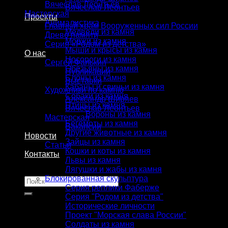
Вячеслав Леонтьев
Вячеслав Леонтьев
Мастерская
Проекты
Анималистика
Главный храм Вооруженных сил России
Медведи из камня
Древо памяти
Моржи из камня
Серия «Родом из детства»
Мыши и крысы из камня
О нас
Носороги из камня
Сергей Фалькин
Обезьяны из камня
Публикации
Слоны из камня
Выставки
Кабаны и свиньи из камня
Художники по камню
Собаки из камня
Александр Ширяев
Птицы из камня
Вячеслав Леонтьев
Вороны из камня
Мастерская
Бегемоты из камня
Вакансии
Другие животные из камня
Новости
Зайцы из камня
Статьи
Кошки и коты из камня
Контакты
Львы из камня
Лягушки и жабы из камня
Блокированная скульптура
Искать:
Серия реплики Фаберже
Серия "Родом из детства"
Исторические личности
Проект "Морская слава России"
Солдаты из камня