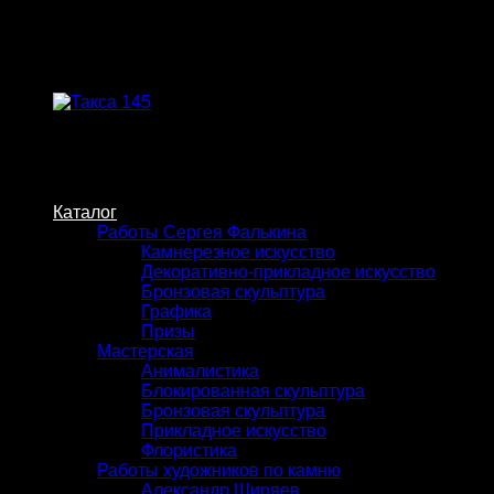
Skip
to
content
Каталог
Работы Сергея Фалькина
Камнерезное искусство
Декоративно-прикладное искусство
Бронзовая скульптура
Графика
Призы
Мастерская
Анималистика
Блокированная скульптура
Бронзовая скульптура
Прикладное искусство
Флористика
Работы художников по камню
Александр Ширяев