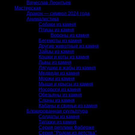
Вячеслав Леонтьев
Мастерская
Дракон — символ 2024 года
Анималистика
Собаки из камня
Птицы из камня
Вороны из камня
Бегемоты из камня
Другие животные из камня
Зайцы из камня
Кошки и коты из камня
Львы из камня
Лягушки и жабы из камня
Медведи из камня
Моржи из камня
Мыши и крысы из камня
Носороги из камня
Обезьяны из камня
Слоны из камня
Кабаны и свиньи из камня
Блокированная скульптура
Солдаты из камня
Типажи из камня
Серия реплики Фаберже
Серия "Родом из детства"