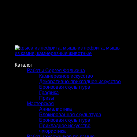
Skip
to
content
Каталог
Работы Сергея Фалькина
Камнерезное искусство
Декоративно-прикладное искусство
Бронзовая скульптура
Графика
Призы
Мастерская
Анималистика
Блокированная скульптура
Бронзовая скульптура
Прикладное искусство
Флористика
Работы художников по камню