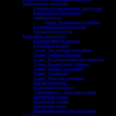
Камнерезное искусство
Станковая камнерезная скульптура
Камнерезная скульптура
Анималистика
Серия "Качающаяся Африка"
Блокированная скульптура
Скульптура из кости
Бронзовая скульптура
Колокольчики из бронзы
Рельефы и медали
Серия "Восточный календарь"
Серия "Закрома Родины"
Серия "Из жизни параллелепипедов"
Серия "Качающаяся Африка"
Серия "Малая Голландия"
Серия "Северная"
Серия "Шествие ряженых"
Улитки из бронзы
Бронзовые носороги
"Тавромания" – бронзовые быки
Бронзовые слоны
Бронзовые собаки
Бронзовые совы
Бронзовая скульптура без серии
Графика