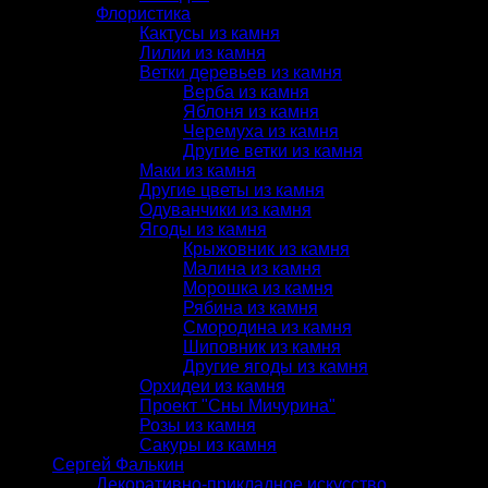
Флористика
Кактусы из камня
Лилии из камня
Ветки деревьев из камня
Верба из камня
Яблоня из камня
Черемуха из камня
Другие ветки из камня
Маки из камня
Другие цветы из камня
Одуванчики из камня
Ягоды из камня
Крыжовник из камня
Малина из камня
Морошка из камня
Рябина из камня
Смородина из камня
Шиповник из камня
Другие ягоды из камня
Орхидеи из камня
Проект "Сны Мичурина"
Розы из камня
Сакуры из камня
Сергей Фалькин
Декоративно-прикладное искусство