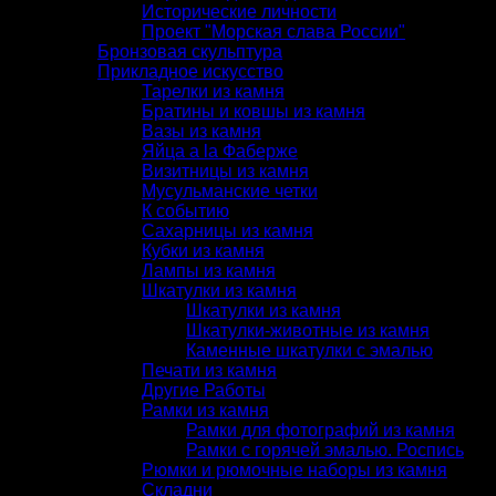
Исторические личности
Проект "Морская слава России"
Бронзовая скульптура
Прикладное искусство
Тарелки из камня
Братины и ковшы из камня
Вазы из камня
Яйца a la Фаберже
Визитницы из камня
Мусульманские четки
К событию
Сахарницы из камня
Кубки из камня
Лампы из камня
Шкатулки из камня
Шкатулки из камня
Шкатулки-животные из камня
Каменные шкатулки с эмалью
Печати из камня
Другие Работы
Рамки из камня
Рамки для фотографий из камня
Рамки с горячей эмалью. Роспись
Рюмки и рюмочные наборы из камня
Складни