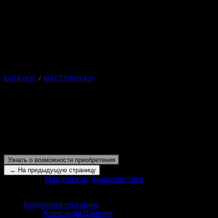
КАТАЛОГ
/
МАСТЕРСКАЯ
Скоро бой курантов
Материалы:
нефрит, фианит
Длина:
70 мм.
Узнать о возможности приобретения
Категории:
Мастерская
,
Анималистика
КАТАЛОГ
Художники по камню
Александр Ширяев