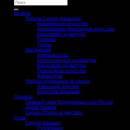
Искать:
Каталог
Работы Сергея Фалькина
Камнерезное искусство
Декоративно-прикладное искусство
Бронзовая скульптура
Графика
Призы
Мастерская
Анималистика
Блокированная скульптура
Бронзовая скульптура
Прикладное искусство
Флористика
Работы художников по камню
Александр Ширяев
Вячеслав Леонтьев
Проекты
Главный храм Вооруженных сил России
Древо памяти
Серия «Родом из детства»
О нас
Сергей Фалькин
Публикации