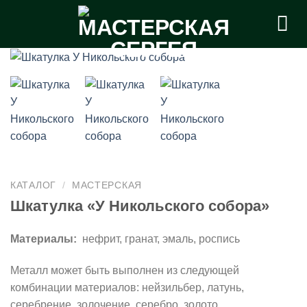
Skip
to
content
КАТАЛОГ
/
МАСТЕРСКАЯ
Шкатулка «У Никольского собора»
Материалы:
нефрит, гранат, эмаль, роспись
Металл может быть выполнен из следующей
комбинации материалов: нейзильбер, латунь,
серебрение, золочение, серебро, золото.