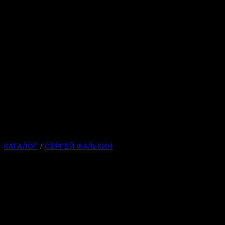
КАТАЛОГ
/
СЕРГЕЙ ФАЛЬКИН
Самый медленный турист
Материал:
медовый нефрит
Длина:
265 мм