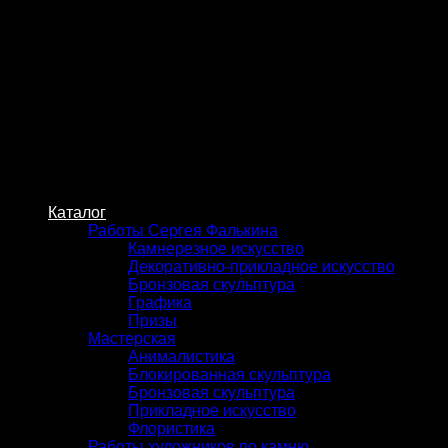
Skip
to
content
Каталог
Работы Сергея Фалькина
Камнерезное искусство
Декоративно-прикладное искусство
Бронзовая скульптура
Графика
Призы
Мастерская
Анималистика
Блокированная скульптура
Бронзовая скульптура
Прикладное искусство
Флористика
Работы художников по камню