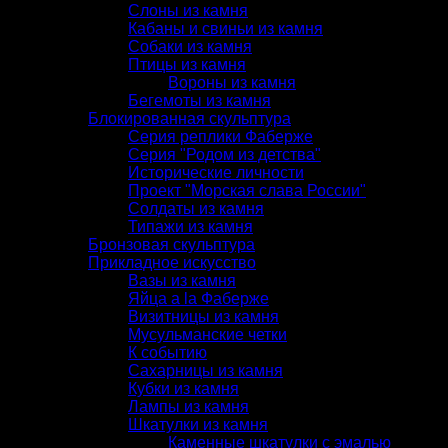
Слоны из камня
Кабаны и свиньи из камня
Собаки из камня
Птицы из камня
Вороны из камня
Бегемоты из камня
Блокированная скульптура
Серия реплики Фаберже
Серия "Родом из детства"
Исторические личности
Проект "Морская слава России"
Солдаты из камня
Типажи из камня
Бронзовая скульптура
Прикладное искусство
Вазы из камня
Яйца a la Фаберже
Визитницы из камня
Мусульманские четки
К событию
Сахарницы из камня
Кубки из камня
Лампы из камня
Шкатулки из камня
Каменные шкатулки с эмалью