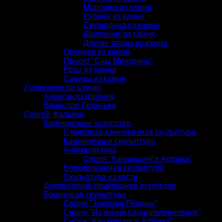
Морошка из камня
Рябина из камня
Смородина из камня
Шиповник из камня
Другие ягоды из камня
Орхидеи из камня
Проект "Сны Мичурина"
Розы из камня
Сакуры из камня
Художники по камню
Александр Ширяев
Вячеслав Леонтьев
Сергей Фалькин
Камнерезное искусство
Станковая камнерезная скульптура
Камнерезная скульптура
Анималистика
Серия "Качающаяся Африка"
Блокированная скульптура
Скульптура из кости
Декоративно-прикладное искусство
Бронзовая скульптура
Серия "Закрома Родины"
Серия "Из жизни параллелепипедов"
Серия "Качающаяся Африка"