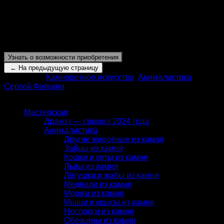
Окрас камня — серо-коричневый, местами охристый
нефрит перекликается с общим колоритом самого города
Калининград, а «облачные» светлые с разводами
включения в камне будто воплощают так часто
набегающие на приморский город облака.
Узнать о возможности приобретения
Категории:
Камнерезное искусство
,
Анималистика
,
Сергей Фалькин
КАТАЛОГ
Мастерская
Дракон — символ 2024 года
Анималистика
Другие животные из камня
Зайцы из камня
Кошки и коты из камня
Львы из камня
Лягушки и жабы из камня
Медведи из камня
Моржи из камня
Мыши и крысы из камня
Носороги из камня
Обезьяны из камня