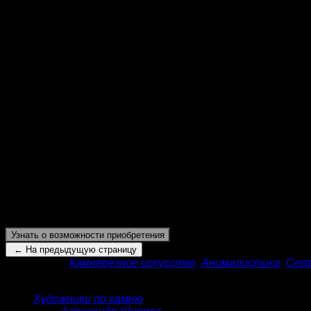
«И вот взглянул он в ту даль, что
вечно ласкает очи мечтой о счастье.
— А что он видел…в пустыне этой
без дна и края?»
(М. Горький)
В результате постоянных пластических рассуждений Се
работы, разглядеть ее, помыслить, на свет появляютс
плотную спираль, не то условная решенная улитка, выг
С одной стороны скульптор создает очень гармоничную
тактильный и идеально умещающийся в ладонь, словно 
благодаря глубоко черному обсидиану и контрастам с б
уж, так и улитка. Издревле уж является символом мудр
образ спирали улитки часто говорит о бесконечности,
Бесконечная мудрость рождается в синтезе такого сим
А какими — предоставляется домыслить зрителю.
Узнать о возможности приобретения
Категории:
Камнерезное искусство
,
Анималистика
,
Серг
КАТАЛОГ
Художники по камню