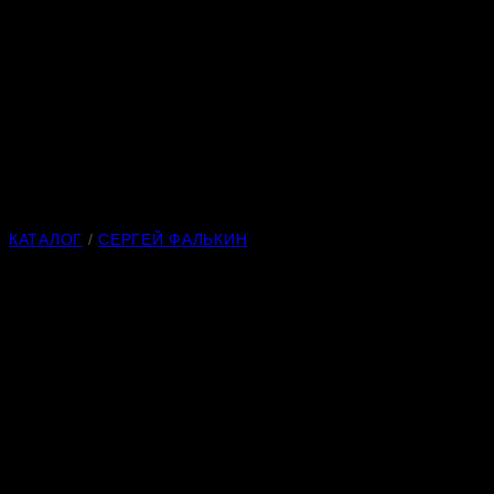
КАТАЛОГ
/
СЕРГЕЙ ФАЛЬКИН
Рожденный ползать I
Материал:
радужный обсидиан
Высота:
51 мм
Длина:
75 мм
Автор — Сергей Фалькин