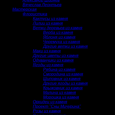
Александр Ширяев
Вячеслав Леонтьев
Мастерская
Флористика
Кактусы из камня
Лилии из камня
Ветки деревьев из камня
Верба из камня
Яблоня из камня
Черемуха из камня
Другие ветки из камня
Маки из камня
Другие цветы из камня
Одуванчики из камня
Ягоды из камня
Рябина из камня
Смородина из камня
Шиповник из камня
Другие ягоды из камня
Крыжовник из камня
Малина из камня
Морошка из камня
Орхидеи из камня
Проект "Сны Мичурина"
Розы из камня