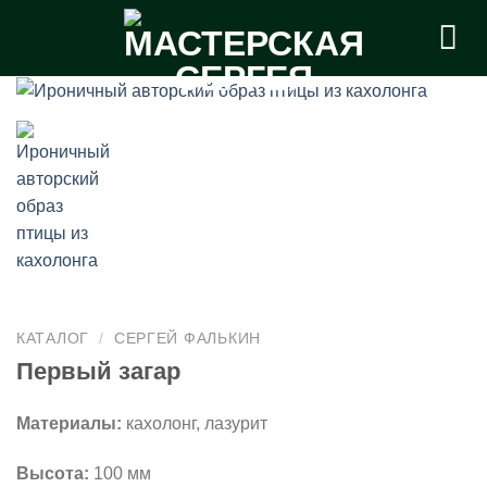
Skip
to
content
КАТАЛОГ
/
СЕРГЕЙ ФАЛЬКИН
Первый загар
Материалы:
кахолонг, лазурит
Высота:
100 мм