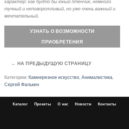
характер: как будто бы юный птенчик, немного
тучный и неповоротливый, но уже очень важный и
мечтательный.
УЗНАТЬ О ВОЗМОЖНОСТИ
ПРИОБРЕТЕНИЯ
Категории:
Камнерезное искусство
,
Анималистика
,
Сергей Фалькин
Каталог
Проекты
О нас
Новости
Контакты