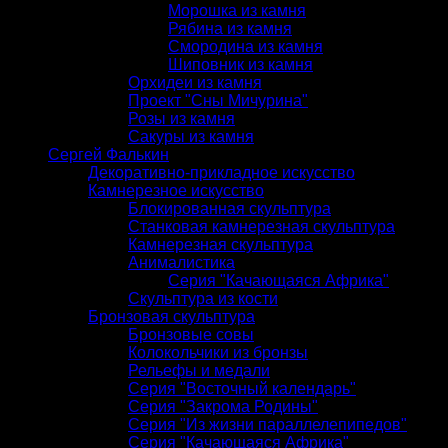
Морошка из камня
Рябина из камня
Смородина из камня
Шиповник из камня
Орхидеи из камня
Проект "Сны Мичурина"
Розы из камня
Сакуры из камня
Сергей Фалькин
Декоративно-прикладное искусство
Камнерезное искусство
Блокированная скульптура
Станковая камнерезная скульптура
Камнерезная скульптура
Анималистика
Серия "Качающаяся Африка"
Скульптура из кости
Бронзовая скульптура
Бронзовые совы
Колокольчики из бронзы
Рельефы и медали
Серия "Восточный календарь"
Серия "Закрома Родины"
Серия "Из жизни параллелепипедов"
Серия "Качающаяся Африка"