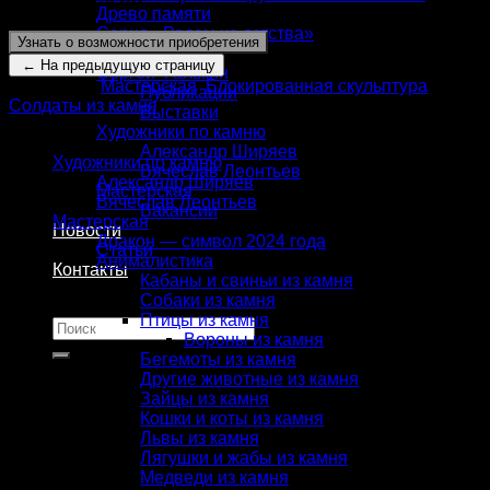
Высота
: 175 мм.
Древо памяти
Серия «Родом из детства»
Узнать о возможности приобретения
О нас
Сергей Фалькин
Категории:
Мастерская
,
Блокированная скульптура
,
Публикации
Солдаты из камня
Выставки
КАТАЛОГ
Художники по камню
Александр Ширяев
Художники по камню
Вячеслав Леонтьев
Александр Ширяев
Мастерская
Вячеслав Леонтьев
Вакансии
Мастерская
Новости
Дракон — символ 2024 года
Статьи
Анималистика
Контакты
Кабаны и свиньи из камня
Собаки из камня
Птицы из камня
Искать:
Вороны из камня
Бегемоты из камня
Другие животные из камня
Зайцы из камня
Кошки и коты из камня
Львы из камня
Лягушки и жабы из камня
Медведи из камня