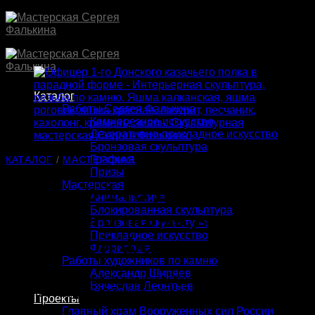
Skip
to
content
Каталог
Работы Сергея Фалькина
Камнерезное искусство
Декоративно-прикладное искусство
Бронзовая скульптура
Графика
КАТАЛОГ
/
МАСТЕРСКАЯ
Призы
Мастерская
Офицер 1-го Донского
Анималистика
Блокированная скульптура
казачьего полка в
Бронзовая скульптура
Прикладное искусство
парадной форме.
Флористика
Работы художников по камню
Александр Ширяев
Материалы
:
яшма калканская, яшма роговик, яшма
Вячеслав Леонтьев
красная, лазурит, песчаник, кахолонг, кремень, эмаль.
Проекты
Главный храм Вооруженных сил России