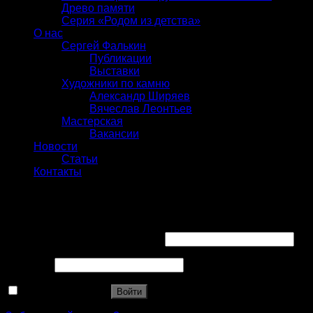
Древо памяти
Серия «Родом из детства»
О нас
Сергей Фалькин
Публикации
Выставки
Художники по камню
Александр Ширяев
Вячеслав Леонтьев
Мастерская
Вакансии
Новости
Статьи
Контакты
Вход
Имя пользователя или Email
*
Пароль
*
Запомнить меня
Войти