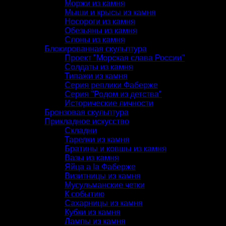
Моржи из камня
Мыши и крысы из камня
Носороги из камня
Обезьяны из камня
Слоны из камня
Блокированная скульптура
Проект "Морская слава России"
Солдаты из камня
Типажи из камня
Серия реплики Фаберже
Серия "Родом из детства"
Исторические личности
Бронзовая скульптура
Прикладное искусство
Складни
Тарелки из камня
Братины и ковшы из камня
Вазы из камня
Яйца a la Фаберже
Визитницы из камня
Мусульманские четки
К событию
Сахарницы из камня
Кубки из камня
Лампы из камня