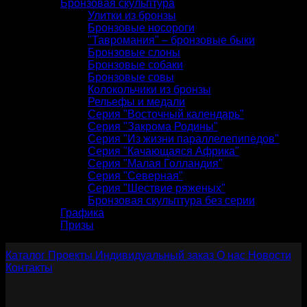
Бронзовая скульптура
Улитки из бронзы
Бронзовые носороги
"Тавромания" – бронзовые быки
Бронзовые слоны
Бронзовые собаки
Бронзовые совы
Колокольчики из бронзы
Рельефы и медали
Серия "Восточный календарь"
Серия "Закрома Родины"
Серия "Из жизни параллелепипедов"
Серия "Качающаяся Африка"
Серия "Малая Голландия"
Серия "Северная"
Серия "Шествие ряженых"
Бронзовая скульптура без серии
Графика
Призы
Каталог
Проекты
Индивидуальный заказ
О нас
Новости
Контакты