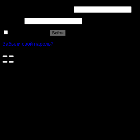
Имя пользователя или Email
*
Пароль
*
Запомнить меня
Войти
Забыли свой пароль?