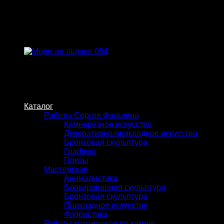
Skip
to
content
Каталог
Работы Сергея Фалькина
Камнерезное искусство
Декоративно-прикладное искусство
Бронзовая скульптура
Графика
Призы
Мастерская
Анималистика
Блокированная скульптура
Бронзовая скульптура
Прикладное искусство
Флористика
Работы художников по камню