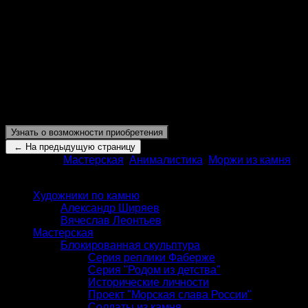
Морж на льдине 054
Камнерезная анималистическая скульптура «Морж на
льдине», относящаяся к категории мелкой камнерезной
пластики, выполнена из следующих материалов:
чукотский агат, кахолонг, гранаты, кварц.
Высота:
150 мм
Узнать о возможности приобретения
Категории:
Мастерская
,
Анималистика
,
Моржи из камня
КАТАЛОГ
Художники по камню
Александр Ширяев
Вячеслав Леонтьев
Мастерская
Блокированная скульптура
Серия реплики Фаберже
Серия "Родом из детства"
Исторические личности
Проект "Морская слава России"
Солдаты из камня