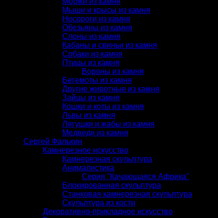
Моржи из камня
Мыши и крысы из камня
Носороги из камня
Обезьяны из камня
Слоны из камня
Кабаны и свиньи из камня
Собаки из камня
Птицы из камня
Вороны из камня
Бегемоты из камня
Другие животные из камня
Зайцы из камня
Кошки и коты из камня
Львы из камня
Лягушки и жабы из камня
Медведи из камня
Сергей Фалькин
Камнерезное искусство
Камнерезная скульптура
Анималистика
Серия "Качающаяся Африка"
Блокированная скульптура
Станковая камнерезная скульптура
Скульптура из кости
Декоративно-прикладное искусство