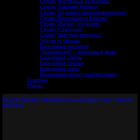
Серия "Восточный календарь"
Серия "Закрома Родины"
Серия "Из жизни параллелепипедов"
Серия "Качающаяся Африка"
Серия "Малая Голландия"
Серия "Северная"
Серия "Шествие ряженых"
Улитки из бронзы
Бронзовые носороги
"Тавромания" – бронзовые быки
Бронзовые слоны
Бронзовые собаки
Бронзовые совы
Бронзовая скульптура без серии
Графика
Призы
Каталог
Проекты
Индивидуальный заказ
О нас
Новости
Контакты