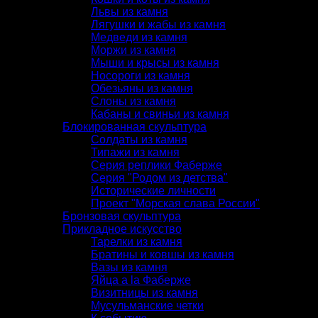
Львы из камня
Лягушки и жабы из камня
Медведи из камня
Моржи из камня
Мыши и крысы из камня
Носороги из камня
Обезьяны из камня
Слоны из камня
Кабаны и свиньи из камня
Блокированная скульптура
Солдаты из камня
Типажи из камня
Серия реплики Фаберже
Серия "Родом из детства"
Исторические личности
Проект "Морская слава России"
Бронзовая скульптура
Прикладное искусство
Тарелки из камня
Братины и ковшы из камня
Вазы из камня
Яйца a la Фаберже
Визитницы из камня
Мусульманские четки