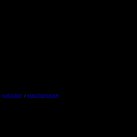
КАТАЛОГ
/
МАСТЕРСКАЯ
Малина
Материалы:
нефрит, белореченский кварцит, родонит,
кварц, яшма, магнезит