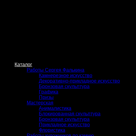
Skip
to
content
Каталог
Работы Сергея Фалькина
Камнерезное искусство
Декоративно-прикладное искусство
Бронзовая скульптура
Графика
Призы
Мастерская
Анималистика
Блокированная скульптура
Бронзовая скульптура
Прикладное искусство
Флористика
Работы художников по камню