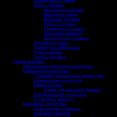
Одуванчики из камня
Ягоды из камня
Крыжовник из камня
Малина из камня
Морошка из камня
Рябина из камня
Смородина из камня
Шиповник из камня
Другие ягоды из камня
Орхидеи из камня
Проект "Сны Мичурина"
Розы из камня
Сакуры из камня
Сергей Фалькин
Декоративно-прикладное искусство
Камнерезное искусство
Станковая камнерезная скульптура
Камнерезная скульптура
Анималистика
Серия "Качающаяся Африка"
Блокированная скульптура
Скульптура из кости
Бронзовая скульптура
Колокольчики из бронзы
Рельефы и медали