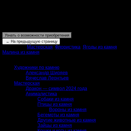
Металл может быть выполнен из следующей комбинации
материалов: нейзильбер, латунь, серебрение, золочение,
серебро, золото.
Высота:
350 мм
Узнать о возможности приобретения
Категории:
Мастерская
,
Флористика
,
Ягоды из камня
,
Малина из камня
КАТАЛОГ
Художники по камню
Александр Ширяев
Вячеслав Леонтьев
Мастерская
Дракон — символ 2024 года
Анималистика
Собаки из камня
Птицы из камня
Вороны из камня
Бегемоты из камня
Другие животные из камня
Зайцы из камня
Кошки и коты из камня