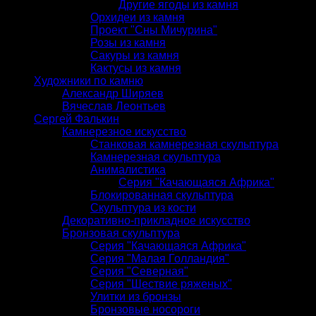
Другие ягоды из камня
Орхидеи из камня
Проект "Сны Мичурина"
Розы из камня
Сакуры из камня
Кактусы из камня
Художники по камню
Александр Ширяев
Вячеслав Леонтьев
Сергей Фалькин
Камнерезное искусство
Станковая камнерезная скульптура
Камнерезная скульптура
Анималистика
Серия "Качающаяся Африка"
Блокированная скульптура
Скульптура из кости
Декоративно-прикладное искусство
Бронзовая скульптура
Серия "Качающаяся Африка"
Серия "Малая Голландия"
Серия "Северная"
Серия "Шествие ряженых"
Улитки из бронзы
Бронзовые носороги