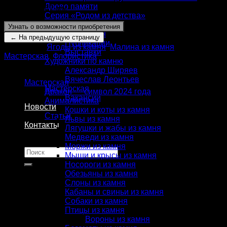
Древо памяти
Высота:
187 мм
Серия «Родом из детства»
О нас
Узнать о возможности приобретения
Сергей Фалькин
Публикации
Категории:
Ягоды из камня
,
Малина из камня
,
Выставки
Мастерская
,
Флористика
Художники по камню
КАТАЛОГ
Александр Ширяев
Вячеслав Леонтьев
Мастерская
Мастерская
Дракон — символ 2024 года
Вакансии
Анималистика
Новости
Кошки и коты из камня
Статьи
Львы из камня
Контакты
Лягушки и жабы из камня
Медведи из камня
Моржи из камня
Искать:
Мыши и крысы из камня
Носороги из камня
Обезьяны из камня
Слоны из камня
Кабаны и свиньи из камня
Собаки из камня
Птицы из камня
Вороны из камня