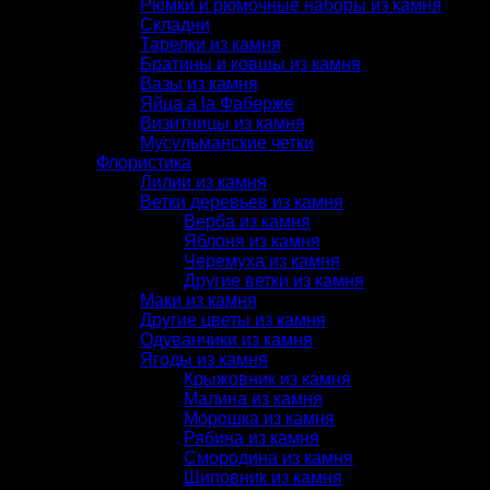
Рюмки и рюмочные наборы из камня
Складни
Тарелки из камня
Братины и ковшы из камня
Вазы из камня
Яйца a la Фаберже
Визитницы из камня
Мусульманские четки
Флористика
Лилии из камня
Ветки деревьев из камня
Верба из камня
Яблоня из камня
Черемуха из камня
Другие ветки из камня
Маки из камня
Другие цветы из камня
Одуванчики из камня
Ягоды из камня
Крыжовник из камня
Малина из камня
Морошка из камня
Рябина из камня
Смородина из камня
Шиповник из камня