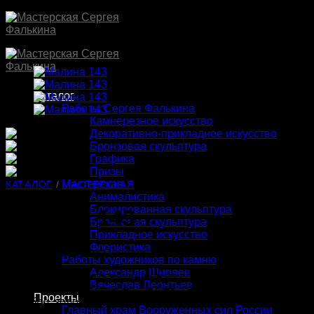
Skip
to
content
Каталог
Работы Сергея Фалькина
Камнерезное искусство
Декоративно-прикладное искусство
Бронзовая скульптура
Графика
Призы
Мастерская
КАТАЛОГ
/
МАСТЕРСКАЯ
Анималистика
Блокированная скульптура
Малина 143
Бронзовая скульптура
Прикладное искусство
Флористика
Материалы:
яшма, нефрит, кахолонг, кварц
Работы художников по камню
Александр Ширяев
Металл может быть выполнен из следующей комбинации
Вячеслав Леонтьев
материалов: нейзильбер, латунь, серебрение, золочение,
Проекты
серебро, золото.
Главный храм Вооруженных сил России