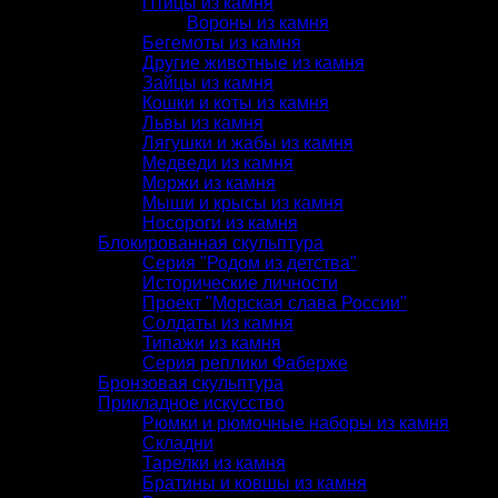
Птицы из камня
Вороны из камня
Бегемоты из камня
Другие животные из камня
Зайцы из камня
Кошки и коты из камня
Львы из камня
Лягушки и жабы из камня
Медведи из камня
Моржи из камня
Мыши и крысы из камня
Носороги из камня
Блокированная скульптура
Серия "Родом из детства"
Исторические личности
Проект "Морская слава России"
Солдаты из камня
Типажи из камня
Серия реплики Фаберже
Бронзовая скульптура
Прикладное искусство
Рюмки и рюмочные наборы из камня
Складни
Тарелки из камня
Братины и ковшы из камня