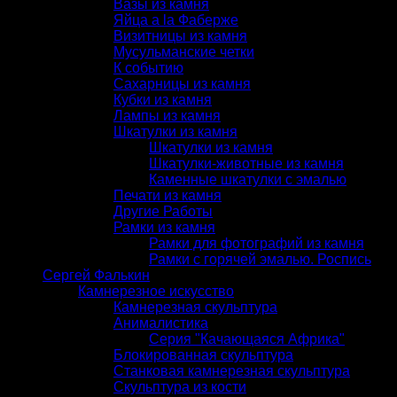
Вазы из камня
Яйца a la Фаберже
Визитницы из камня
Мусульманские четки
К событию
Сахарницы из камня
Кубки из камня
Лампы из камня
Шкатулки из камня
Шкатулки из камня
Шкатулки-животные из камня
Каменные шкатулки с эмалью
Печати из камня
Другие Работы
Рамки из камня
Рамки для фотографий из камня
Рамки с горячей эмалью. Роспись
Сергей Фалькин
Камнерезное искусство
Камнерезная скульптура
Анималистика
Серия "Качающаяся Африка"
Блокированная скульптура
Станковая камнерезная скульптура
Скульптура из кости