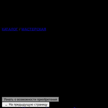
КАТАЛОГ
/
МАСТЕРСКАЯ
Коза 028
Камнерезная анималистическая скульптура «Коза»,
относящаяся к категории мелкой камнерезной пластики,
выполнена из следующих материалов: белореченский
кварцит, гранаты, кремень, нефрит, кахолонг.
Металл может быть выполнен из следующей комбинации
материалов: нейзильбер, латунь, серебрение, золочение,
серебро, золото.
Длина:
110 мм
Узнать о возможности приобретения