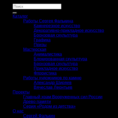
Искать:
Каталог
Работы Сергея Фалькина
Камнерезное искусство
Декоративно-прикладное искусство
Бронзовая скульптура
Графика
Призы
Мастерская
Анималистика
Блокированная скульптура
Бронзовая скульптура
Прикладное искусство
Флористика
Работы художников по камню
Александр Ширяев
Вячеслав Леонтьев
Проекты
Главный храм Вооруженных сил России
Древо памяти
Серия «Родом из детства»
О нас
Сергей Фалькин