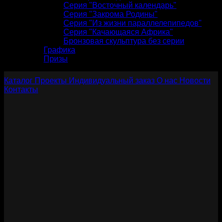
Серия "Восточный календарь"
Серия "Закрома Родины"
Серия "Из жизни параллелепипедов"
Серия "Качающаяся Африка"
Бронзовая скульптура без серии
Графика
Призы
Каталог
Проекты
Индивидуальный заказ
О нас
Новости
Контакты