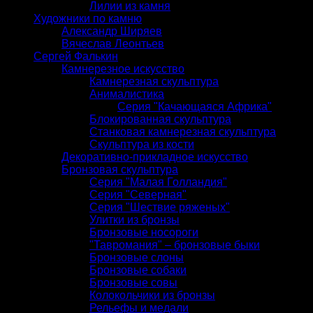
Лилии из камня
Художники по камню
Александр Ширяев
Вячеслав Леонтьев
Сергей Фалькин
Камнерезное искусство
Камнерезная скульптура
Анималистика
Серия "Качающаяся Африка"
Блокированная скульптура
Станковая камнерезная скульптура
Скульптура из кости
Декоративно-прикладное искусство
Бронзовая скульптура
Серия "Малая Голландия"
Серия "Северная"
Серия "Шествие ряженых"
Улитки из бронзы
Бронзовые носороги
"Тавромания" – бронзовые быки
Бронзовые слоны
Бронзовые собаки
Бронзовые совы
Колокольчики из бронзы
Рельефы и медали