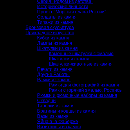
Серия "Родом из детства"
Исторические личности
Проект "Морская слава России"
Солдаты из камня
Типажи из камня
Бронзовая скульптура
Прикладное искусство
Кубки из камня
Лампы из камня
Шкатулки из камня
Каменные шкатулки с эмалью
Шкатулки из камня
Шкатулки-животные из камня
Печати из камня
Другие Работы
Рамки из камня
Рамки для фотографий из камня
Рамки с горячей эмалью. Роспись
Рюмки и рюмочные наборы из камня
Складни
Тарелки из камня
Братины и ковшы из камня
Вазы из камня
Яйца a la Фаберже
Визитницы из камня