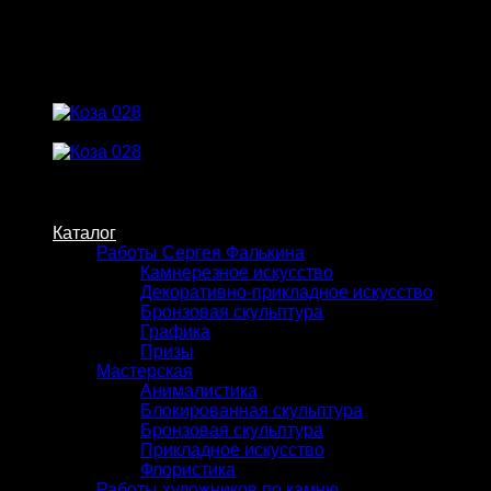
Skip
to
content
Каталог
Работы Сергея Фалькина
Камнерезное искусство
Декоративно-прикладное искусство
Бронзовая скульптура
Графика
Призы
Мастерская
Анималистика
Блокированная скульптура
Бронзовая скульптура
Прикладное искусство
Флористика
Работы художников по камню