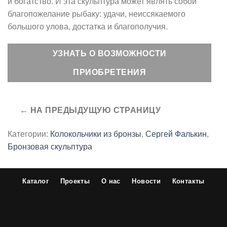
и богатство. И эта скульптура может являть собой
благопожелание рыбаку: удачи, неиссякаемого
большого улова, достатка и благополучия.
УЗНАТЬ О ВОЗМОЖНОСТИ
ПРИОБРЕТЕНИЯ
Категории:
Колокольчики из бронзы
,
Сергей Фалькин
,
Бронзовая скульптура
Каталог
Проекты
О нас
Новости
Контакты