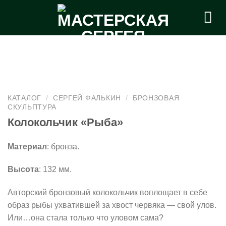
Skip
to
content
КАТАЛОГ
/
СЕРГЕЙ ФАЛЬКИН
/
БРОНЗОВАЯ
СКУЛЬПТУРА
Колокольчик «Рыба»
Материал
: бронза.
Высота
: 132 мм.
Авторский бронзовый колокольчик воплощает в себе
образ рыбы ухватившей за хвост червяка — свой улов.
Или…она стала только что уловом сама?