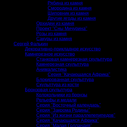
Рябина из камня
Смородина из камня
Шиповник из камня
Другие ягоды из камня
Орхидеи из камня
Проект "Сны Мичурина"
Розы из камня
Сакуры из камня
Сергей Фалькин
Декоративно-прикладное искусство
Камнерезное искусство
Станковая камнерезная скульптура
Камнерезная скульптура
Анималистика
Серия "Качающаяся Африка"
Блокированная скульптура
Скульптура из кости
Бронзовая скульптура
Колокольчики из бронзы
Рельефы и медали
Серия "Восточный календарь"
Серия "Закрома Родины"
Серия "Из жизни параллелепипедов"
Серия "Качающаяся Африка"
Серия "Малая Голландия"