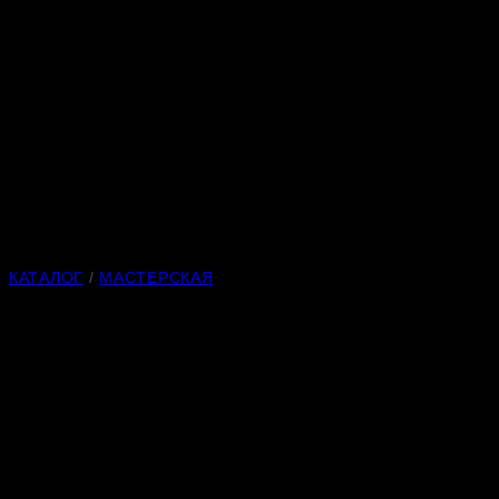
КАТАЛОГ
/
МАСТЕРСКАЯ
Изящная пара
Материалы:
стекло, кахолонг, лазурит
Металл может быть выполнен из следующей комбинации
материалов: нейзильбер, латунь, серебрение, золочение,
серебро, золото.