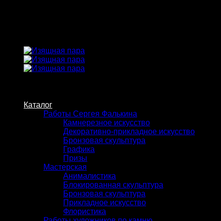
Skip
to
content
Каталог
Работы Сергея Фалькина
Камнерезное искусство
Декоративно-прикладное искусство
Бронзовая скульптура
Графика
Призы
Мастерская
Анималистика
Блокированная скульптура
Бронзовая скульптура
Прикладное искусство
Флористика
Работы художников по камню