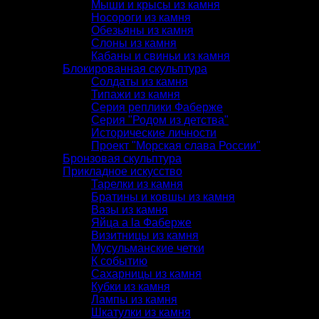
Мыши и крысы из камня
Носороги из камня
Обезьяны из камня
Слоны из камня
Кабаны и свиньи из камня
Блокированная скульптура
Солдаты из камня
Типажи из камня
Серия реплики Фаберже
Серия "Родом из детства"
Исторические личности
Проект "Морская слава России"
Бронзовая скульптура
Прикладное искусство
Тарелки из камня
Братины и ковшы из камня
Вазы из камня
Яйца a la Фаберже
Визитницы из камня
Мусульманские четки
К событию
Сахарницы из камня
Кубки из камня
Лампы из камня
Шкатулки из камня