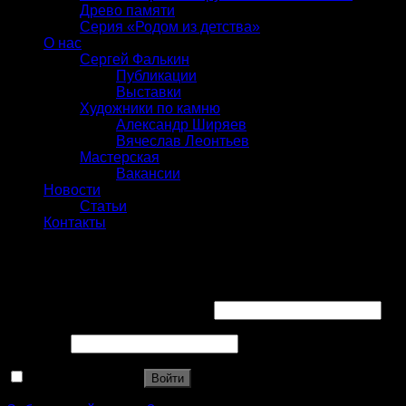
Древо памяти
Серия «Родом из детства»
О нас
Сергей Фалькин
Публикации
Выставки
Художники по камню
Александр Ширяев
Вячеслав Леонтьев
Мастерская
Вакансии
Новости
Статьи
Контакты
Вход
Имя пользователя или Email
*
Пароль
*
Запомнить меня
Войти