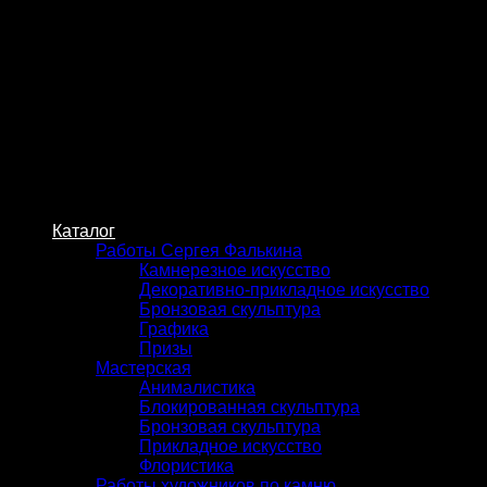
Skip
to
content
Каталог
Работы Сергея Фалькина
Камнерезное искусство
Декоративно-прикладное искусство
Бронзовая скульптура
Графика
Призы
Мастерская
Анималистика
Блокированная скульптура
Бронзовая скульптура
Прикладное искусство
Флористика
Работы художников по камню