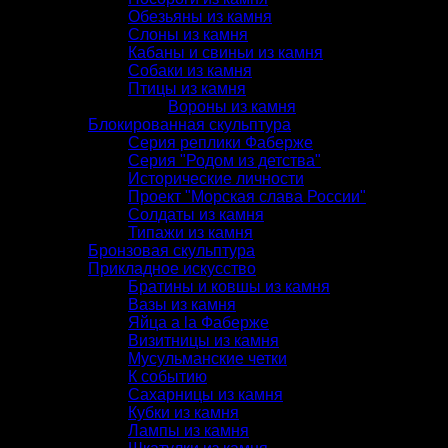
Обезьяны из камня
Слоны из камня
Кабаны и свиньи из камня
Собаки из камня
Птицы из камня
Вороны из камня
Блокированная скульптура
Серия реплики Фаберже
Серия "Родом из детства"
Исторические личности
Проект "Морская слава России"
Солдаты из камня
Типажи из камня
Бронзовая скульптура
Прикладное искусство
Братины и ковшы из камня
Вазы из камня
Яйца a la Фаберже
Визитницы из камня
Мусульманские четки
К событию
Сахарницы из камня
Кубки из камня
Лампы из камня