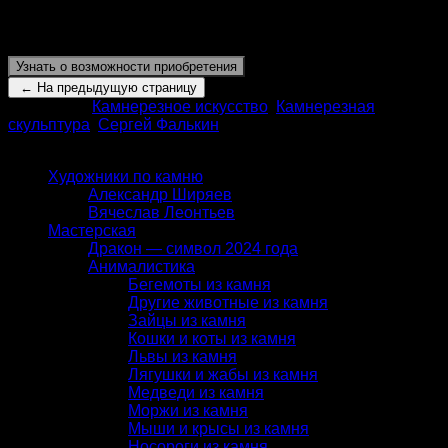
вариации шахматной игры для разных
пространственных систем в параллельных вселенных.
Узнать о возможности приобретения
Категории:
Камнерезное искусство
,
Камнерезная
скульптура
,
Сергей Фалькин
КАТАЛОГ
Художники по камню
Александр Ширяев
Вячеслав Леонтьев
Мастерская
Дракон — символ 2024 года
Анималистика
Бегемоты из камня
Другие животные из камня
Зайцы из камня
Кошки и коты из камня
Львы из камня
Лягушки и жабы из камня
Медведи из камня
Моржи из камня
Мыши и крысы из камня
Носороги из камня