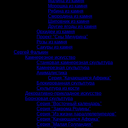
Малина из камня
Морошка из камня
Рябина из камня
Смородина из камня
Шиповник из камня
Другие ягоды из камня
Орхидеи из камня
Проект "Сны Мичурина"
Розы из камня
Сакуры из камня
Сергей Фалькин
Камнерезное искусство
Станковая камнерезная скульптура
Камнерезная скульптура
Анималистика
Серия "Качающаяся Африка"
Блокированная скульптура
Скульптура из кости
Декоративно-прикладное искусство
Бронзовая скульптура
Серия "Восточный календарь"
Серия "Закрома Родины"
Серия "Из жизни параллелепипедов"
Серия "Качающаяся Африка"
Серия "Малая Голландия"