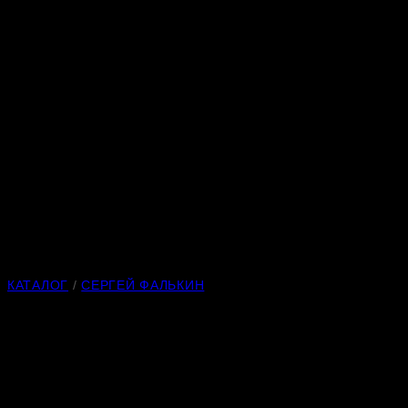
КАТАЛОГ
/
СЕРГЕЙ ФАЛЬКИН
Игры в клетку 1
Материал
: яшма
Высота
: 240 мм