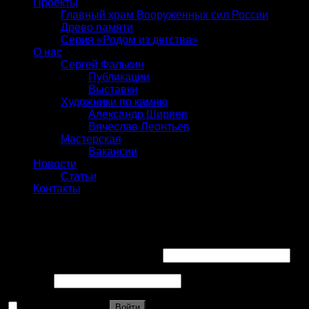
Проекты
Главный храм Вооруженных сил России
Древо памяти
Серия «Родом из детства»
О нас
Сергей Фалькин
Публикации
Выставки
Художники по камню
Александр Ширяев
Вячеслав Леонтьев
Мастерская
Вакансии
Новости
Статьи
Контакты
Вход
Имя пользователя или Email
*
Пароль
*
Запомнить меня
Войти