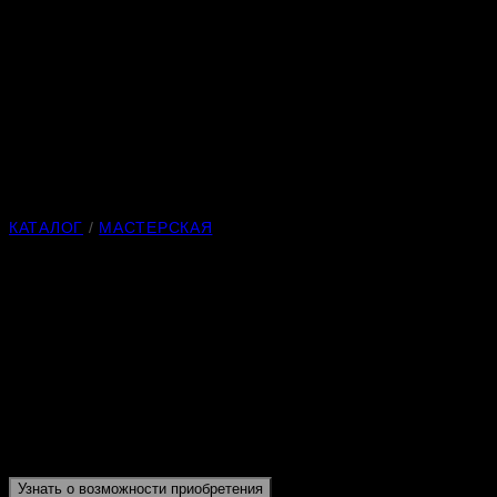
КАТАЛОГ
/
МАСТЕРСКАЯ
Хранитель коллекционного
Материалы:
различные сорта нефрита, лазурит, гильоше,
горяч
Металл может быть выполнен из следующей комбинации материало
Высота:
194 мм
Размер внутренней части для хранения Корана 32,5х27 мм.
Узнать о возможности приобретения