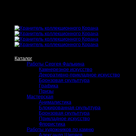
Skip
to
content
Каталог
Работы Сергея Фалькина
Камнерезное искусство
Декоративно-прикладное искусство
Бронзовая скульптура
Графика
Призы
Мастерская
Анималистика
Блокированная скульптура
Бронзовая скульптура
Прикладное искусство
Флористика
Работы художников по камню
Александр Ширяев