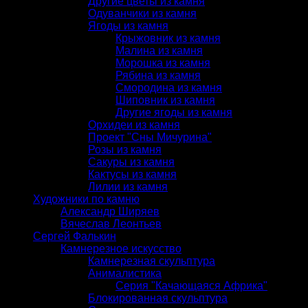
Другие цветы из камня
Одуванчики из камня
Ягоды из камня
Крыжовник из камня
Малина из камня
Морошка из камня
Рябина из камня
Смородина из камня
Шиповник из камня
Другие ягоды из камня
Орхидеи из камня
Проект "Сны Мичурина"
Розы из камня
Сакуры из камня
Кактусы из камня
Лилии из камня
Художники по камню
Александр Ширяев
Вячеслав Леонтьев
Сергей Фалькин
Камнерезное искусство
Камнерезная скульптура
Анималистика
Серия "Качающаяся Африка"
Блокированная скульптура