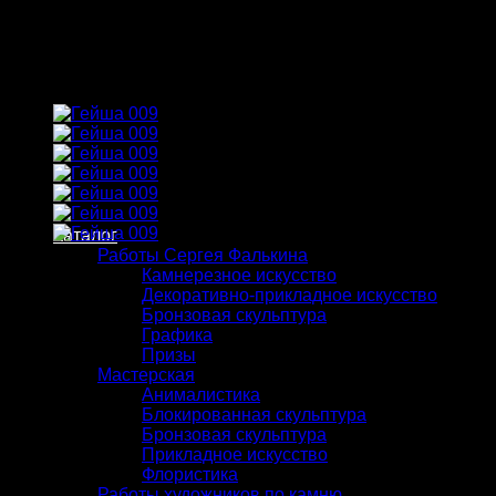
Skip
to
content
Каталог
Работы Сергея Фалькина
Камнерезное искусство
Декоративно-прикладное искусство
Бронзовая скульптура
Графика
Призы
Мастерская
Анималистика
Блокированная скульптура
Бронзовая скульптура
Прикладное искусство
Флористика
Работы художников по камню