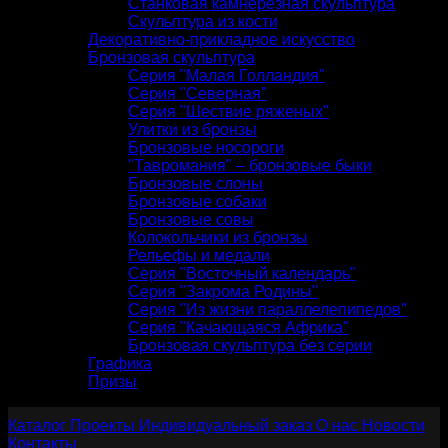
Станковая камнерезная скульптура
Скульптура из кости
Декоративно-прикладное искусство
Бронзовая скульптура
Серия "Малая Голландия"
Серия "Северная"
Серия "Шествие ряженых"
Улитки из бронзы
Бронзовые носороги
"Тавромания" – бронзовые быки
Бронзовые слоны
Бронзовые собаки
Бронзовые совы
Колокольчики из бронзы
Рельефы и медали
Серия "Восточный календарь"
Серия "Закрома Родины"
Серия "Из жизни параллелепипедов"
Серия "Качающаяся Африка"
Бронзовая скульптура без серии
Графика
Призы
Каталог
Проекты
Индивидуальный заказ
О нас
Новости
Контакты