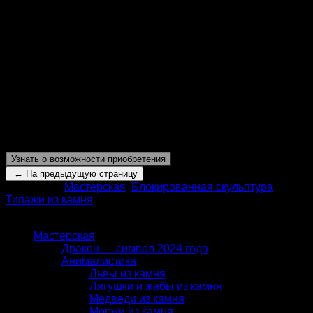
Гейша 009
Скульптурная композиция «Гейша» выполнена из
следующих материалов: белореченский
кварцит,
яшма,
моховой агат,
обсидиан,
эмаль,
гравировка.
Металл может быть выполнен из следующей комбинации
материалов: нейзильбер, латунь, серебрение, золочение,
серебро, золото.
Высота:
202 мм
Узнать о возможности приобретения
Категории:
Мастерская
,
Блокированная скульптура
,
Типажи из камня
КАТАЛОГ
Мастерская
Дракон — символ 2024 года
Анималистика
Львы из камня
Лягушки и жабы из камня
Медведи из камня
Моржи из камня