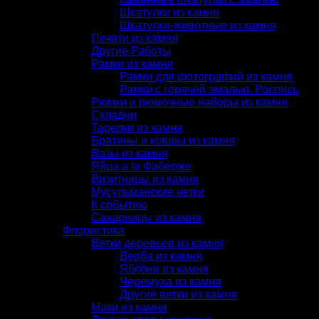
Шкатулки из камня
Шкатулки-животные из камня
Печати из камня
Другие Работы
Рамки из камня
Рамки для фотографий из камня
Рамки с горячей эмалью. Роспись
Рюмки и рюмочные наборы из камня
Складни
Тарелки из камня
Братины и ковшы из камня
Вазы из камня
Яйца a la Фаберже
Визитницы из камня
Мусульманские четки
К событию
Сахарницы из камня
Флористика
Ветки деревьев из камня
Верба из камня
Яблоня из камня
Черемуха из камня
Другие ветки из камня
Маки из камня