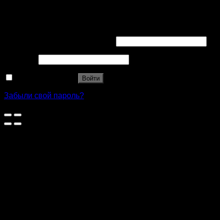
Вход
Имя пользователя или Email
*
Пароль
*
Запомнить меня
Войти
Забыли свой пароль?