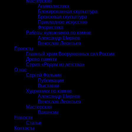
Мастерская
Анималистика
Блокированная скульптура
Бронзовая скульптура
Прикладное искусство
Флористика
Работы художников по камню
Александр Ширяев
Вячеслав Леонтьев
Проекты
Главный храм Вооруженных сил России
Древо памяти
Серия «Родом из детства»
О нас
Сергей Фалькин
Публикации
Выставки
Художники по камню
Александр Ширяев
Вячеслав Леонтьев
Мастерская
Вакансии
Новости
Статьи
Контакты