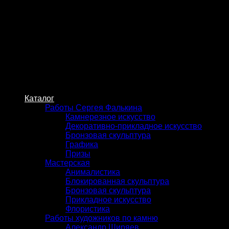
Skip
to
content
Каталог
Работы Сергея Фалькина
Камнерезное искусство
Декоративно-прикладное искусство
Бронзовая скульптура
Графика
Призы
Мастерская
Анималистика
Блокированная скульптура
Бронзовая скульптура
Прикладное искусство
Флористика
Работы художников по камню
Александр Ширяев