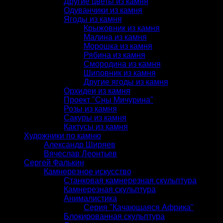
Другие цветы из камня
Одуванчики из камня
Ягоды из камня
Крыжовник из камня
Малина из камня
Морошка из камня
Рябина из камня
Смородина из камня
Шиповник из камня
Другие ягоды из камня
Орхидеи из камня
Проект "Сны Мичурина"
Розы из камня
Сакуры из камня
Кактусы из камня
Художники по камню
Александр Ширяев
Вячеслав Леонтьев
Сергей Фалькин
Камнерезное искусство
Станковая камнерезная скульптура
Камнерезная скульптура
Анималистика
Серия "Качающаяся Африка"
Блокированная скульптура