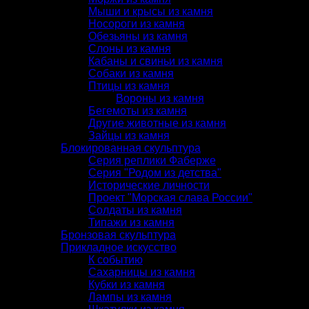
Мыши и крысы из камня
Носороги из камня
Обезьяны из камня
Слоны из камня
Кабаны и свиньи из камня
Собаки из камня
Птицы из камня
Вороны из камня
Бегемоты из камня
Другие животные из камня
Зайцы из камня
Блокированная скульптура
Серия реплики Фаберже
Серия "Родом из детства"
Исторические личности
Проект "Морская слава России"
Солдаты из камня
Типажи из камня
Бронзовая скульптура
Прикладное искусство
К событию
Сахарницы из камня
Кубки из камня
Лампы из камня