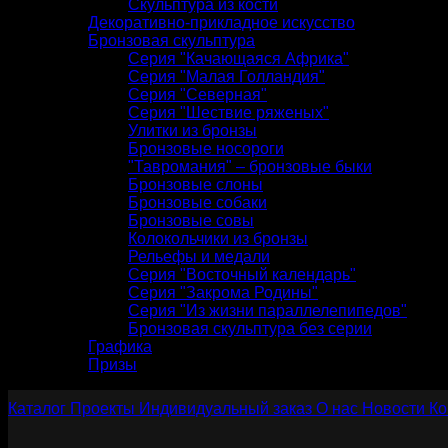
Скульптура из кости
Декоративно-прикладное искусство
Бронзовая скульптура
Серия "Качающаяся Африка"
Серия "Малая Голландия"
Серия "Северная"
Серия "Шествие ряженых"
Улитки из бронзы
Бронзовые носороги
"Тавромания" – бронзовые быки
Бронзовые слоны
Бронзовые собаки
Бронзовые совы
Колокольчики из бронзы
Рельефы и медали
Серия "Восточный календарь"
Серия "Закрома Родины"
Серия "Из жизни параллелепипедов"
Бронзовая скульптура без серии
Графика
Призы
Каталог
Проекты
Индивидуальный заказ
О нас
Новости
Ко