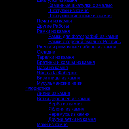
Шкатулки из камня
Каменные шкатулки с эмалью
Шкатулки из камня
Шкатулки-животные из камня
Печати из камня
Другие Работы
Рамки из камня
Рамки для фотографий из камня
Рамки с горячей эмалью. Роспись
Рюмки и рюмочные наборы из камня
Складни
Тарелки из камня
Братины и ковшы из камня
Вазы из камня
Яйца a la Фаберже
Визитницы из камня
Мусульманские четки
Флористика
Лилии из камня
Ветки деревьев из камня
Верба из камня
Яблоня из камня
Черемуха из камня
Другие ветки из камня
Маки из камня