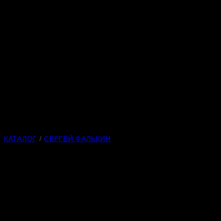
КАТАЛОГ
/
СЕРГЕЙ ФАЛЬКИН
Золотое сечение Фибонач
Материал:
амазонит
Длина:
250 мм
Высота:
190 мм