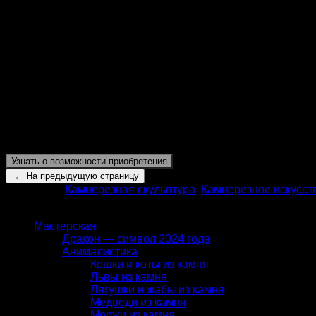
Золотое число, божественная пропорция, элегантное с
структурной гармонии. Сергей Фалькин проводит свое 
амазоните, расписанным серо-белыми узорами скульпто
развивается и самоорганизуется, так и скульптор разви
заложенный туда природой.
Красивые узоры и налёт таинственности сделали из ге
изменяющихся систем. А миф, как сакральная мировоззр
изменчивость природы в камне, его порой хаотическая 
эту суть самоорганизующейся природы – вселенной.
Узнать о возможности приобретения
Категории:
Камнерезная скульптура
,
Камнерезное искусст
КАТАЛОГ
Мастерская
Дракон — символ 2024 года
Анималистика
Кошки и коты из камня
Львы из камня
Лягушки и жабы из камня
Медведи из камня
Моржи из камня