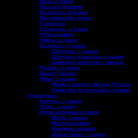
Вазы из камня
Яйца a la Фаберже
Визитницы из камня
Мусульманские четки
К событию
Сахарницы из камня
Кубки из камня
Лампы из камня
Шкатулки из камня
Шкатулки из камня
Шкатулки-животные из камня
Каменные шкатулки с эмалью
Печати из камня
Другие Работы
Рамки из камня
Рамки с горячей эмалью. Роспись
Рамки для фотографий из камня
Флористика
Кактусы из камня
Лилии из камня
Ветки деревьев из камня
Верба из камня
Яблоня из камня
Черемуха из камня
Другие ветки из камня