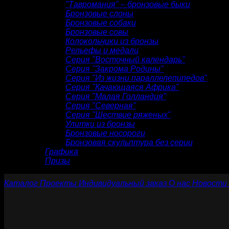
"Тавромания" – бронзовые быки
Бронзовые слоны
Бронзовые собаки
Бронзовые совы
Колокольчики из бронзы
Рельефы и медали
Серия "Восточный календарь"
Серия "Закрома Родины"
Серия "Из жизни параллелепипедов"
Серия "Качающаяся Африка"
Серия "Малая Голландия"
Серия "Северная"
Серия "Шествие ряженых"
Улитки из бронзы
Бронзовые носороги
Бронзовая скульптура без серии
Графика
Призы
Каталог
Проекты
Индивидуальный заказ
О нас
Новости