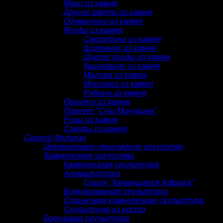
Маки из камня
Другие цветы из камня
Одуванчики из камня
Ягоды из камня
Смородина из камня
Шиповник из камня
Другие ягоды из камня
Крыжовник из камня
Малина из камня
Морошка из камня
Рябина из камня
Орхидеи из камня
Проект "Сны Мичурина"
Розы из камня
Сакуры из камня
Сергей Фалькин
Декоративно-прикладное искусство
Камнерезное искусство
Камнерезная скульптура
Анималистика
Серия "Качающаяся Африка"
Блокированная скульптура
Станковая камнерезная скульптура
Скульптура из кости
Бронзовая скульптура