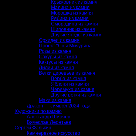
Крыжовник из камня
Малина из камня
Морошка из камня
Рябина из камня
Смородина из камня
Шиповник из камня
Другие ягоды из камня
Орхидеи из камня
Проект "Сны Мичурина"
Розы из камня
Сакуры из камня
Кактусы из камня
Лилии из камня
Ветки деревьев из камня
Верба из камня
Яблоня из камня
Черемуха из камня
Другие ветки из камня
Маки из камня
Дракон — символ 2024 года
Художники по камню
Александр Ширяев
Вячеслав Леонтьев
Сергей Фалькин
Камнерезное искусство