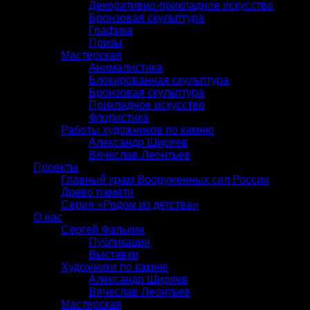
Декоративно-прикладное искусство
Бронзовая скульптура
Графика
Призы
Мастерская
Анималистика
Блокированная скульптура
Бронзовая скульптура
Прикладное искусство
Флористика
Работы художников по камню
Александр Ширяев
Вячеслав Леонтьев
Проекты
Главный храм Вооруженных сил России
Древо памяти
Серия «Родом из детства»
О нас
Сергей Фалькин
Публикации
Выставки
Художники по камню
Александр Ширяев
Вячеслав Леонтьев
Мастерская