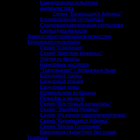
Камнерезная скульптура
Анималистика
Серия "Качающаяся Африка"
Блокированная скульптура
Станковая камнерезная скульптура
Скульптура из кости
Декоративно-прикладное искусство
Бронзовая скульптура
Серия "Северная"
Серия "Шествие ряженых"
Улитки из бронзы
Бронзовые носороги
"Тавромания" – бронзовые быки
Бронзовые слоны
Бронзовые собаки
Бронзовые совы
Колокольчики из бронзы
Рельефы и медали
Серия "Восточный календарь"
Серия "Закрома Родины"
Серия "Из жизни параллелепипедов"
Серия "Качающаяся Африка"
Серия "Малая Голландия"
Бронзовая скульптура без серии
Графика