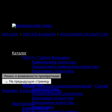
Skip
to
content
КАТАЛОГ
/
СЕРГЕЙ ФАЛЬКИН
/
БРОНЗОВАЯ СКУЛЬПТУРА
Деревенский танец
Каталог
Работы Сергея Фалькина
Материалы:
бронза
Камнерезное искусство
Декоративно-прикладное искусство
Высота:
150 мм
Бронзовая скульптура
Графика
Узнать о возможности приобретения
Призы
Мастерская
Категории:
Серия "Из жизни параллелепипедов"
,
Сергей
Анималистика
Фалькин
,
Бронзовая скульптура
Блокированная скульптура
КАТАЛОГ
Бронзовая скульптура
Прикладное искусство
Мастерская
Флористика
Анималистика
Работы художников по камню