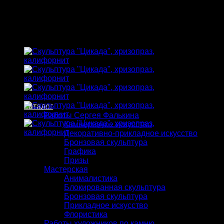
Skip
to
content
Каталог
Работы Сергея Фалькина
Камнерезное искусство
Декоративно-прикладное искусство
Бронзовая скульптура
Графика
Призы
Мастерская
Анималистика
Блокированная скульптура
Бронзовая скульптура
Прикладное искусство
Флористика
Работы художников по камню