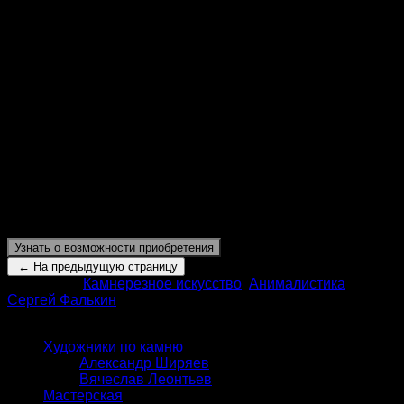
Жаркий тропический час, стрекот певчей цикады, чьи
тонкие прозрачные крылья, украшенные природной
тонкой сеткой переливаются на солнце и
царствующий вокруг тихий беззвучный воздух.
Композиции авторской камнерезной скульптуре
присуща статика и спокойствие, сдержанные молочно-
зеленые листья непрозрачного хризопраза
оказываются устойчивым островком для маленькой,
трепетной цикады. Ее прозрачные крылышки из
калифорнита, природой украшенные узором тонких
внутренних волокон камня, словно легко движутся и
загораются нежным и ярким зеленым цветом на
просвет.
Узнать о возможности приобретения
Категории:
Камнерезное искусство
,
Анималистика
,
Сергей Фалькин
КАТАЛОГ
Художники по камню
Александр Ширяев
Вячеслав Леонтьев
Мастерская