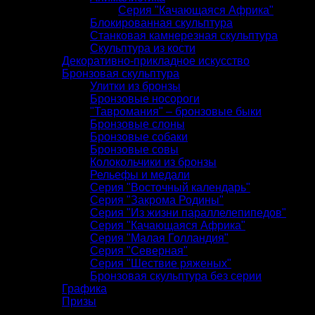
Серия "Качающаяся Африка"
Блокированная скульптура
Станковая камнерезная скульптура
Скульптура из кости
Декоративно-прикладное искусство
Бронзовая скульптура
Улитки из бронзы
Бронзовые носороги
"Тавромания" – бронзовые быки
Бронзовые слоны
Бронзовые собаки
Бронзовые совы
Колокольчики из бронзы
Рельефы и медали
Серия "Восточный календарь"
Серия "Закрома Родины"
Серия "Из жизни параллелепипедов"
Серия "Качающаяся Африка"
Серия "Малая Голландия"
Серия "Северная"
Серия "Шествие ряженых"
Бронзовая скульптура без серии
Графика
Призы