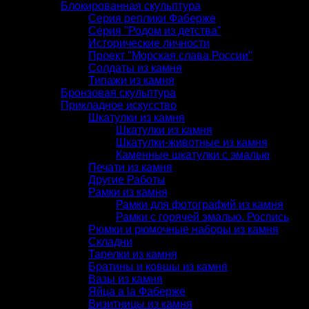
Блокированная скульптура
Серия реплики Фаберже
Серия "Родом из детства"
Исторические личности
Проект "Морская слава России"
Солдаты из камня
Типажи из камня
Бронзовая скульптура
Прикладное искусство
Шкатулки из камня
Шкатулки из камня
Шкатулки-животные из камня
Каменные шкатулки с эмалью
Печати из камня
Другие Работы
Рамки из камня
Рамки для фотографий из камня
Рамки с горячей эмалью. Роспись
Рюмки и рюмочные наборы из камня
Складни
Тарелки из камня
Братины и ковшы из камня
Вазы из камня
Яйца a la Фаберже
Визитницы из камня