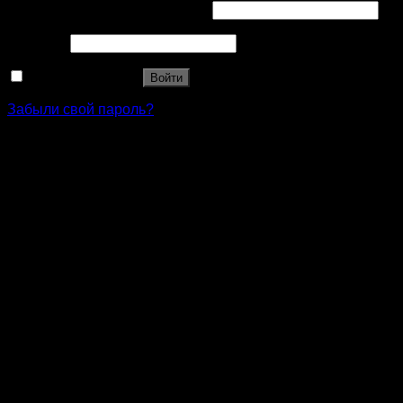
Имя пользователя или Email
*
Пароль
*
Запомнить меня
Войти
Забыли свой пароль?