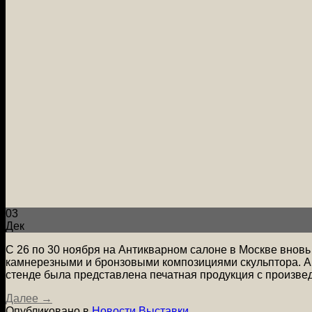
03
Дек
С 26 по 30 ноября на Антикварном салоне в Москве внов
камнерезными и бронзовыми композициями скульптора. А 
стенде была представлена печатная продукция с произве
Далее
→
Опубликовано в
Новости
,
Выставки