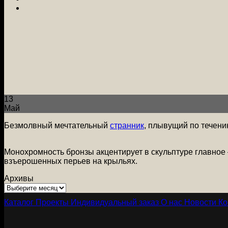
13
Май
Безмолвный мечтательный
странник
, плывущий по течени
Монохромность бронзы акцентирует в скульптуре главное 
взъерошенных перьев на крыльях.
Архивы
Архивы
Каталог
Проекты
Индивидуальный заказ
О нас
Новости
Ко