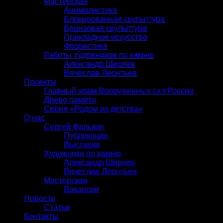
Мастерская
Анималистика
Блокированная скульптура
Бронзовая скульптура
Прикладное искусство
Флористика
Работы художников по камню
Александр Ширяев
Вячеслав Леонтьев
Проекты
Главный храм Вооруженных сил России
Древо памяти
Серия «Родом из детства»
О нас
Сергей Фалькин
Публикации
Выставки
Художники по камню
Александр Ширяев
Вячеслав Леонтьев
Мастерская
Вакансии
Новости
Статьи
Контакты