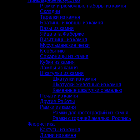
Прикладное искусство
Рюмки и рюмочные наборы из камня
Складни
Тарелки из камня
Братины и ковшы из камня
Вазы из камня
Яйца a la Фаберже
Визитницы из камня
Мусульманские четки
К событию
Сахарницы из камня
Кубки из камня
Лампы из камня
Шкатулки из камня
Шкатулки из камня
Шкатулки-животные из камня
Каменные шкатулки с эмалью
Печати из камня
Другие Работы
Рамки из камня
Рамки для фотографий из камня
Рамки с горячей эмалью. Роспись
Флористика
Кактусы из камня
Лилии из камня