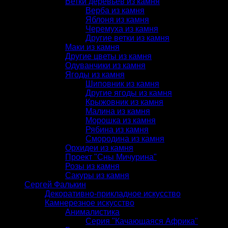
Ветки деревьев из камня
Верба из камня
Яблоня из камня
Черемуха из камня
Другие ветки из камня
Маки из камня
Другие цветы из камня
Одуванчики из камня
Ягоды из камня
Шиповник из камня
Другие ягоды из камня
Крыжовник из камня
Малина из камня
Морошка из камня
Рябина из камня
Смородина из камня
Орхидеи из камня
Проект "Сны Мичурина"
Розы из камня
Сакуры из камня
Сергей Фалькин
Декоративно-прикладное искусство
Камнерезное искусство
Анималистика
Серия "Качающаяся Африка"