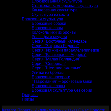
Блокированная скульптура
Станковая камнерезная скульптура
Камнерезная скульптура
Скульптура из кости
Бронзовая скульптура
Бронзовые собаки
Бронзовые совы
Колокольчики из бронзы
Рельефы и медали
Серия "Восточный календарь"
Серия "Закрома Родины"
Серия "Из жизни параллелепипедов"
Серия "Качающаяся Африка"
Серия "Малая Голландия"
Серия "Северная"
Серия "Шествие ряженых"
Улитки из бронзы
Бронзовые носороги
"Тавромания" – бронзовые быки
Бронзовые слоны
Бронзовая скульптура без серии
Графика
Призы
Каталог
Проекты
Индивидуальный заказ
О нас
Новости