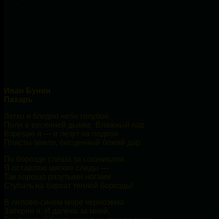
Иван Бунин
Пахарь
Легко и бледно небо голубое,
Поля в весенней дымке. Влажный пар
Взрезаю я — и лезут на подвои
Пласты земли, бесценный божий дар.
По борозде спеша за сошниками,
Я оставляю мягкие следы —
Так хорошо разутыми ногами
Ступать на бархат теплой борозды!
В лилово-синем море чернозема
Затерян я. И далеко за мной,