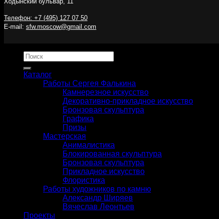
Ходынский бульвар, 11
Телефон: +7 (495) 127 07 50
E-mail:
sfw.moscow@gmail.com
Искать:
Каталог
Работы Сергея Фалькина
Камнерезное искусство
Декоративно-прикладное искусство
Бронзовая скульптура
Графика
Призы
Мастерская
Анималистика
Блокированная скульптура
Бронзовая скульптура
Прикладное искусство
Флористика
Работы художников по камню
Александр Ширяев
Вячеслав Леонтьев
Проекты