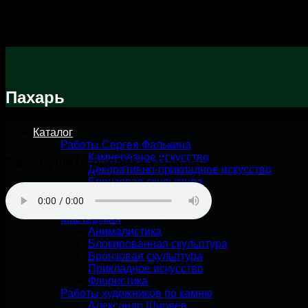
Skip
to
content
Пахарь
Каталог
Работы Сергея Фалькина
Камнерезное искусство
Прослушать реплику «Пахарь»
Декоративно-прикладное искусство
Бронзовая скульптура
Графика
Призы
Мастерская
Анималистика
Блокированная скульптура
Бронзовая скульптура
Прикладное искусство
Флористика
Работы художников по камню
Александр Ширяев