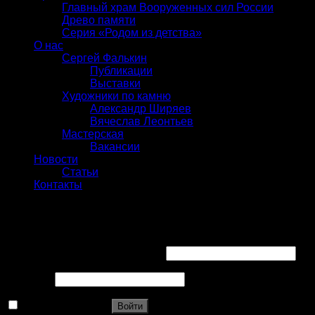
Главный храм Вооруженных сил России
Древо памяти
Серия «Родом из детства»
О нас
Сергей Фалькин
Публикации
Выставки
Художники по камню
Александр Ширяев
Вячеслав Леонтьев
Мастерская
Вакансии
Новости
Статьи
Контакты
Вход
Имя пользователя или Email
*
Пароль
*
Запомнить меня
Войти